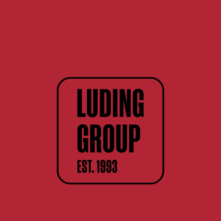
Рекомендуем
18+
74840
Сайт содержит информацию для лиц
совершеннолетнего возраста.
Арманьяк Chevalier d’Espalet XO
Сведения, размещённые на сайте, не
Armagnac AOC (Подарочная упаковка)
являются рекламой, носят
0.7л
исключительно информационный
характер, и предназначены только для
личного использования
8 620 руб.
Бронь в 1 клик
Мне исполнилось 18 лет