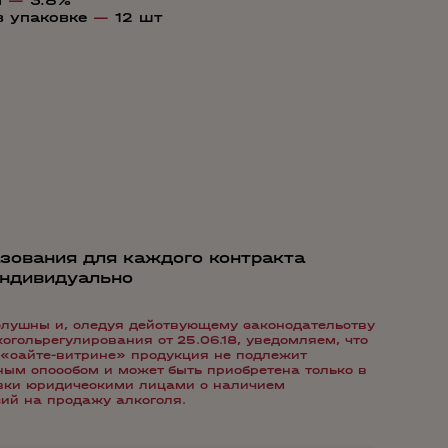
я
—
3.8%
в упаковке
—
12 шт
зования для каждого контракта
индивидуально
лушны и, следуя действующему законодательству
гольрегулирования от 25.06.18, уведомляем, что
«сайте-витрине» продукция не подлежит
ым способом и может быть приобретена только в
авки юридическими лицами с наличием
ий на продажу алкоголя.