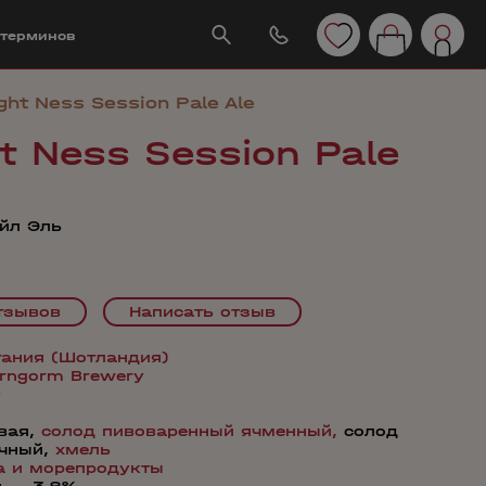
 терминов
ght Ness Session Pale Ale
t Ness Session Pale
ейл Эль
тзывов
Написать отзыв
тания (Шотландия)
irngorm Brewery
вая,
солод пивоваренный ячменный,
солод
чный,
хмель
а и морепродукты