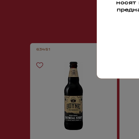
носят
предн
63451
71265