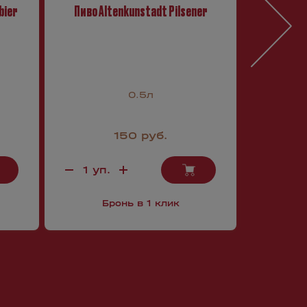
bier
Пиво Altenkunstadt Pilsener
Пиво Old
0.5л
150 руб.
Бронь в 1 клик
Б