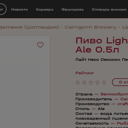
ог
Новости
Карьера
Франшиза
Cловарь винных
британия (Шотландия)
Cairngorm Brewery
Li
Пиво Ligh
Ale 0.5л
Лайт Несс Сессион П
Рейтинг
0 о
Страна
—
Великобри
Производитель
—
Ca
Производство
—
craft
Стиль
—
Ale
Состав
—
вода питье
пивоваренный пшени
Сочетаемость
—
Рыб