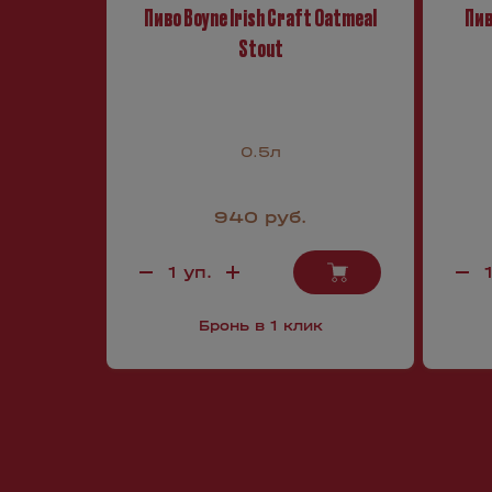
Пиво Boyne Irish Craft Oatmeal
Пив
Stout
0.5л
940 руб.
Бронь в 1 клик