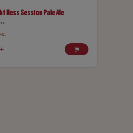
ht Ness Session Pale Ale
уп.
уб.