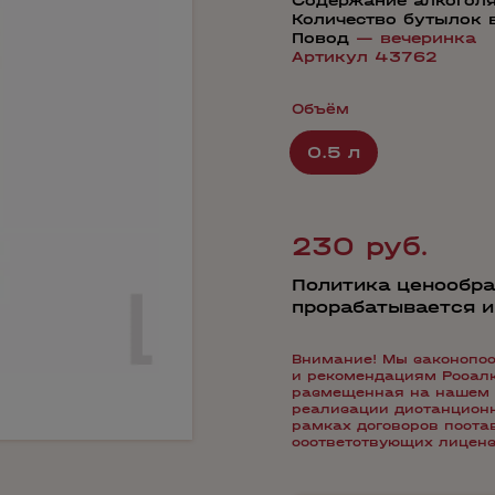
Содержание алкогол
Количество бутылок 
Повод
—
вечеринка
Артикул 43762
Объём
0.5 л
230 руб.
Политика ценообра
прорабатывается 
Внимание! Мы законопос
и рекомендациям Росалко
размещенная на нашем 
реализации дистанционн
рамках договоров пост
соответствующих лиценз