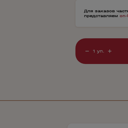
Для заказов час
представляем
on-