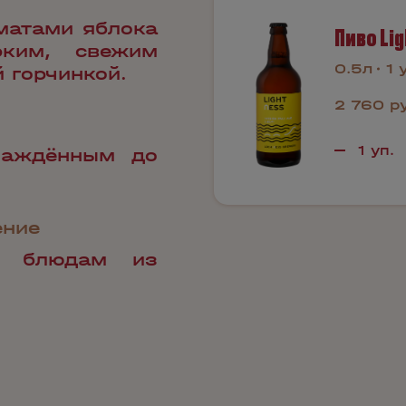
матами яблока
Пиво Lig
рким, свежим
0.5л
1 
 горчинкой.
2 760 р
лаждённым до
ение
к блюдам из