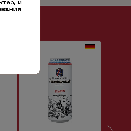
тер, и
ования
52137
65996