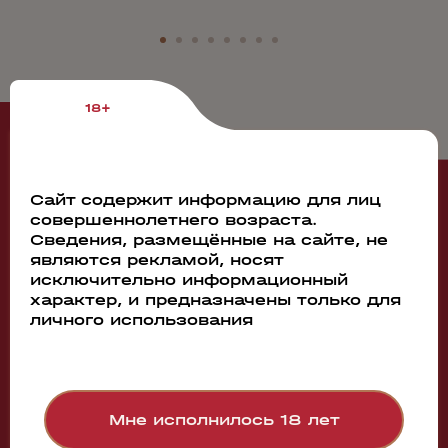
18+
Рекомендуем
Сайт содержит информацию для лиц
совершеннолетнего возраста.
108574
Сведения, размещённые на сайте, не
являются рекламой, носят
Дистиллят Polugar №1 Rye & Wheat
исключительно информационный
1.5л
характер, и предназначены только для
личного использования
Мне исполнилось 18 лет
11 520 руб.
Бронь в 1 клик