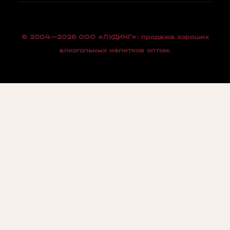
© 2004—2026 OOO «ЛУДИНГ»: продажа хороших
алкогольных напитков оптом.