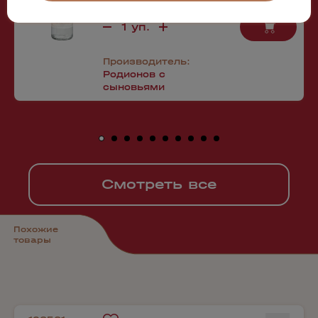
Производитель:
Родионов с
сыновьями
Смотреть все
Похожие
товары