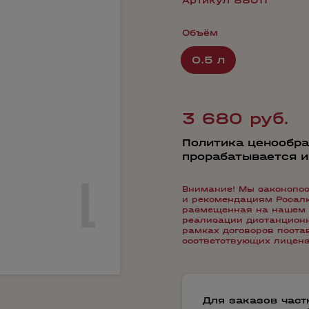
Артикул 88011
Объём
0.5 л
3 680 руб.
Политика ценообра
прорабатывается 
Внимание! Мы законопос
и рекомендациям Росалко
размещенная на нашем 
реализации дистанционн
рамках договоров пост
соответствующих лиценз
Для заказов час