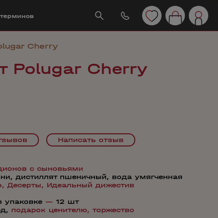
 терминов
olugar Cherry
 Polugar Cherry
тзывов
Написать отзыв
дионов с сыновьями
ни, дистиллят пшеничный, вода умягченная
о,
Десерты,
Идеальный дижестив
в упаковке
—
12 шт
ед,
подарок ценителю,
торжество