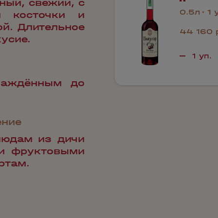
ный, свежий, с
0.5л
1 
й косточки и
ой. Длительное
44 160 
усие.
лаждённым до
ение
людам из дичи
 и фруктовыми
ртам.