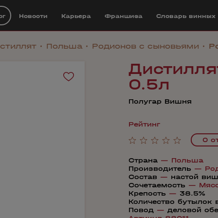
ог
Новости
Карьера
Франшиза
Cловарь винных
стиллят
Польша
Родионов с сыновьями
P
Дистиллят
0.5л
Полугар Вишня
Рейтинг
0 о
Страна
—
Польша
Производитель
—
Ро
Состав
—
настой виш
Сочетаемость
—
Мяс
Крепость
—
38.5%
Количество бутылок 
Повод
—
деловой об