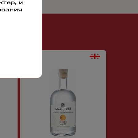
тер, и
ования
45356
56621