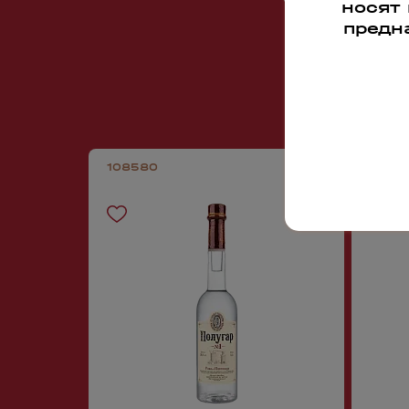
носят
предн
108580
1085