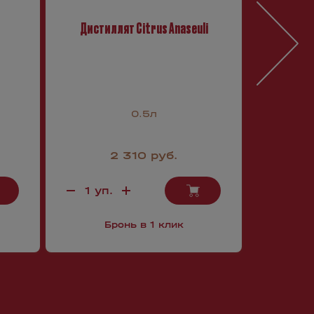
Дистиллят Citrus Anaseuli
Дистил
(Под
0.5л
2 310 руб.
Бронь в 1 клик
Б