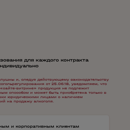
зования для каждого контракта
индивидуально
лушны и, следуя действующему законодательству
гольрегулирования от 25.06.18, уведомляем, что
«сайте-витрине» продукция не подлежит
ым способом и может быть приобретена только в
авки юридическими лицами с наличием
ий на продажу алкоголя.
тным и корпоративным клиентам