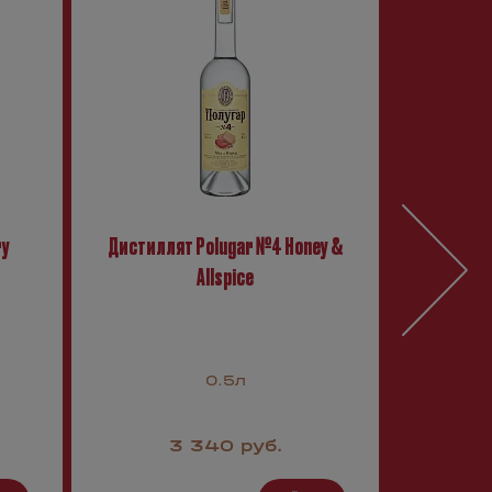
ry
Дистиллят Polugar №4 Honey &
Дис
Allspice
0.5л
3 340 руб.