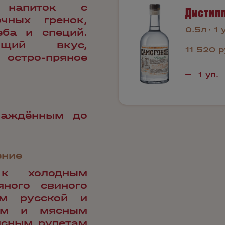
 напиток с
Дистилл
чных гренок,
0.5л
1 
еба и специй.
ящий вкус,
11 520 р
остро-пряное
лаждённым до
ение
 к холодным
ного свиного
ам русской и
ным и мясным
ясным рулетам