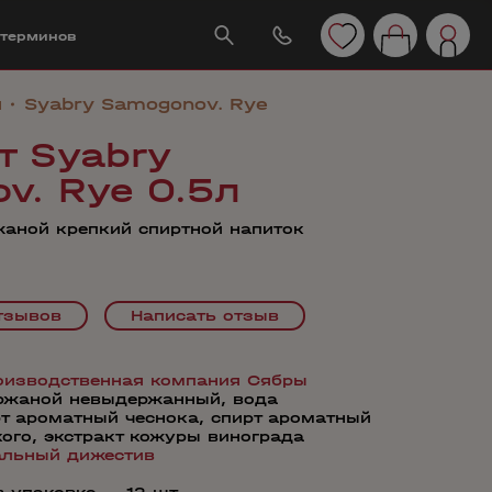
 терминов
ы
Syabry Samogonov. Rye
т Syabry
v. Rye 0.5л
аной крепкий спиртной напиток
тзывов
Написать отзыв
оизводственная компания Сябры
 ржаной невыдержанный, вода
рт ароматный чеснока, спирт ароматный
кого, экстракт кожуры винограда
альный дижестив