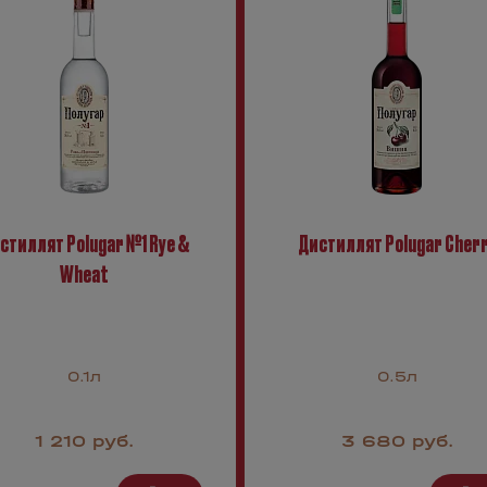
стиллят Polugar №1 Rye &
Дистиллят Polugar Cher
Wheat
0.1л
0.5л
1 210 руб.
3 680 руб.