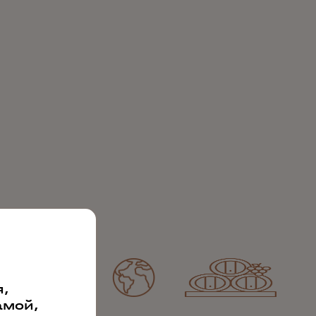
,
амой,