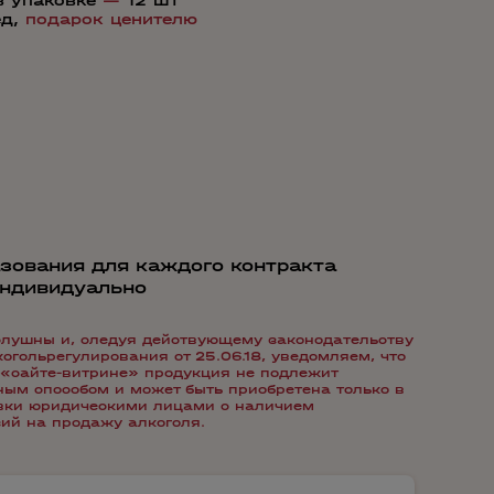
в упаковке
—
12 шт
ед,
подарок ценителю
зования для каждого контракта
индивидуально
лушны и, следуя действующему законодательству
гольрегулирования от 25.06.18, уведомляем, что
«сайте-витрине» продукция не подлежит
ым способом и может быть приобретена только в
авки юридическими лицами с наличием
ий на продажу алкоголя.