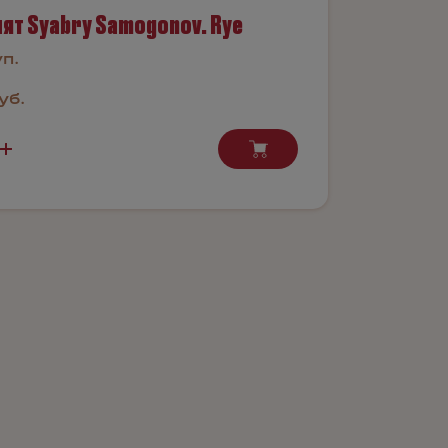
ят Syabry Samogonov. Rye
уп.
уб.