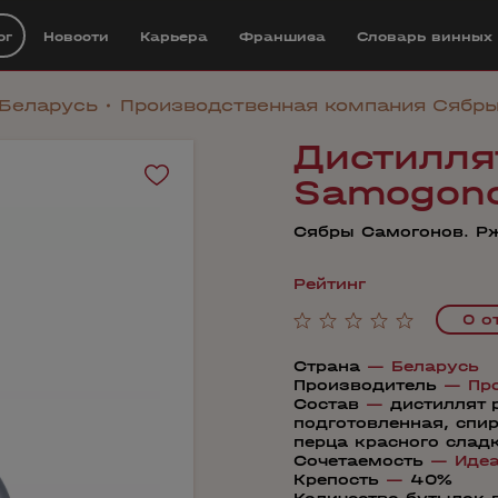
ог
Новости
Карьера
Франшиза
Cловарь винных
Беларусь
Производственная компания Сябр
Дистилля
Samogono
Сябры Самогонов. Рж
Рейтинг
0 о
Страна
—
Беларусь
Производитель
—
Пр
Состав
—
дистиллят
подготовленная, спи
перца красного слад
Сочетаемость
—
Иде
Крепость
—
40%