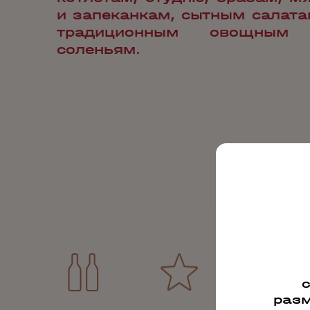
и запеканкам, сытным салата
традиционным овощным
соленьям.
разм