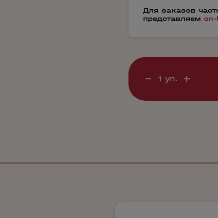
Для заказов час
представляем
on-