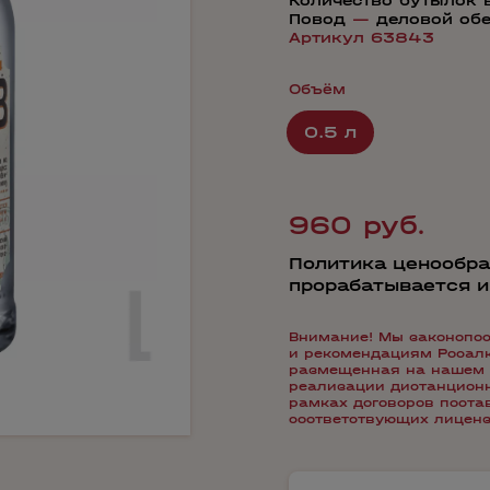
Количество бутылок 
Повод
—
деловой об
Артикул 63843
Объём
0.5 л
960 руб.
Политика ценообра
прорабатывается 
Внимание! Мы законопос
и рекомендациям Росалко
размещенная на нашем 
реализации дистанционн
рамках договоров пост
соответствующих лиценз