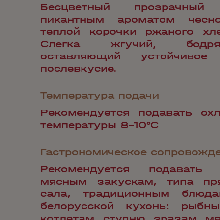
Бесцветный прозрачный
пикантным ароматом чесно
теплой корочки ржаного хл
Слегка жгучий, бодр
оставляющий устойчивое 
послевкусие.
Температура подачи
Рекомендуется подавать ох
температуры 8-10°С
Гастрономическое сопровожд
Рекомендуется подавать
мясным закускам, типа пря
сала, традиционным блюд
белорусской кухонь: рыб
котлетам, студню, зразам, м