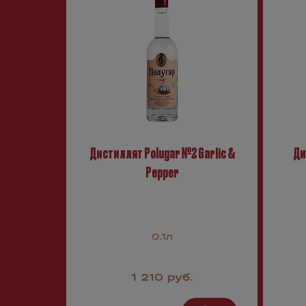
Дистиллят Polugar №2 Garlic &
Ди
Pepper
0.1л
1 210 руб.