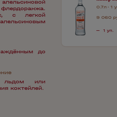
 апельсиновой
0.7л
1 у
флердоранжа.
с, с легкой
9 060 р
 апельсиновым
лаждённым до
ение
 льдом или
ия коктейлей.