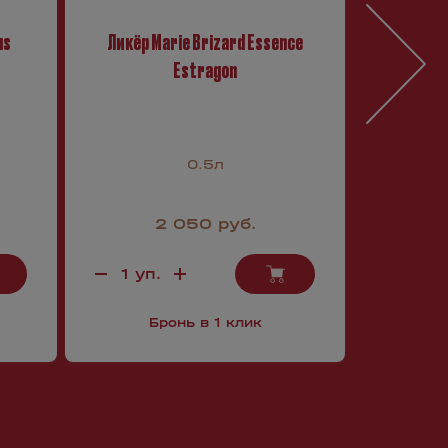
us
Ликёр Marie Brizard Essence
Ликёр M
Estragon
0.5л
2 050 руб.
Бронь в 1 клик
Б