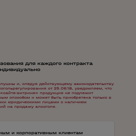
зования для каждого контракта
индивидуально
лушны и, следуя действующему законодательству
гольрегулирования от 25.06.18, уведомляем, что
«сайте-витрине» продукция не подлежит
ым способом и может быть приобретена только в
авки юридическими лицами с наличием
ий на продажу алкоголя.
тным и корпоративным клиентам