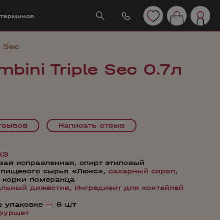
 терминов
e Sec
bini Triple Sec 0.7л
тзывов
Написать отзыв
КЗ
вая исправленная, спирт этиловый
 пищевого сырья «Люкс»,
сахарный сироп,
 корки померанца
альный дижестив,
Ингредиент для коктейлей
в упаковке
—
6 шт
фуршет