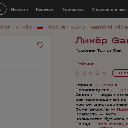
ог
Новости
Карьера
Франшиза
Cловарь винных
алог
Ликёр
Россия
КВКЗ
Gambini Tripl
Ликёр Gam
Гамбини Трипл Сек
Рейтинг
0 о
Страна
—
Россия
Производитель
—
КВ
Состав
—
вода питье
ректификованный из
настой спиртованный
Сочетаемость
—
Иде
Крепость
—
40%
Количество бутылок 
Повод
—
торжество,