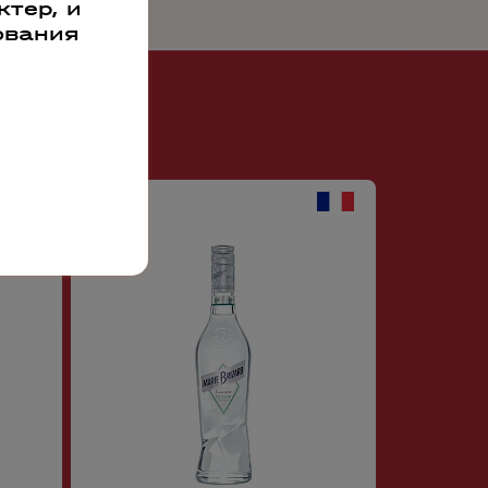
тер, и
ования
40162
40167