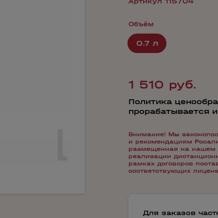
Артикул 115704
Объём
0.7 л
1 510 руб.
Политика ценообра
прорабатывается 
Внимание! Мы законопос
и рекомендациям Росалко
размещенная на нашем 
реализации дистанционн
рамках договоров пост
соответствующих лиценз
Для заказов час