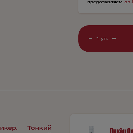
представляем
on-
икер. Тонкий
Ликёр Ga