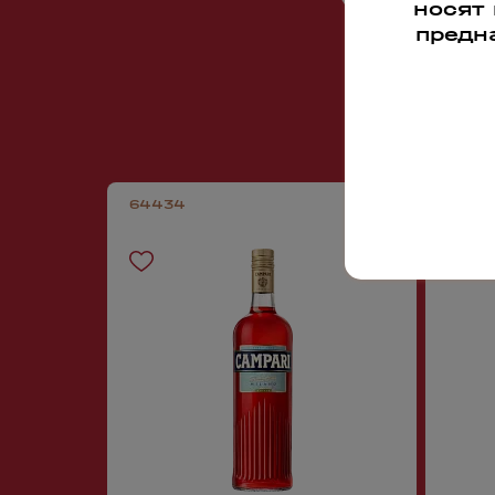
носят
предн
64434
11570