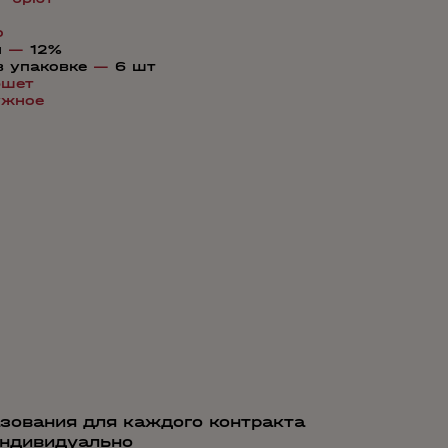
о
я
—
12%
в упаковке
—
6 шт
шет
ужное
зования для каждого контракта
индивидуально