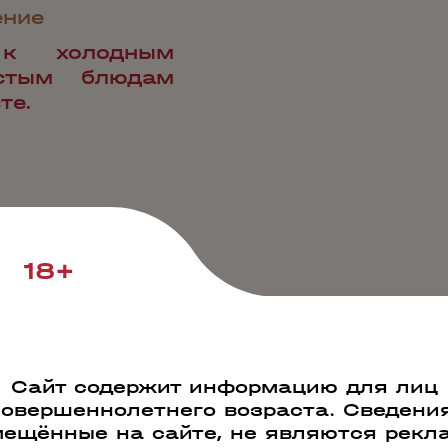
ение
 к холодным
стым блюдам
те.
18+
Наши преимущества
Сайт содержит информацию для лиц
совершеннолетнего возраста. Сведения
ещённые на сайте, не являются рекл