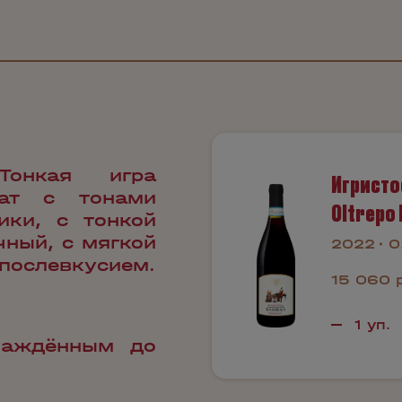
Тонкая игра
Игристо
ат с тонами
Oltrepo 
ики, с тонкой
чный, с мягкой
2022
0
послевкусием.
15 060 
лаждённым до