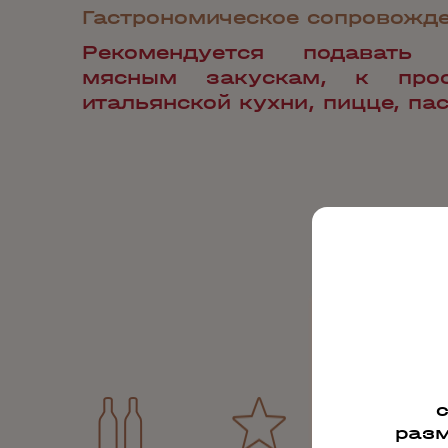
Гастрономическое сопровожд
Рекомендуется подавать
мясным закускам, к про
итальянской кухни, пицце, пас
разм