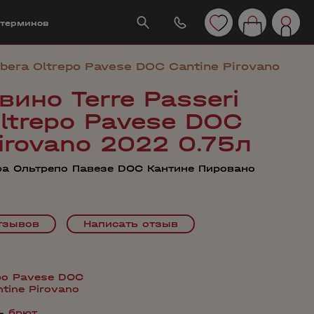
 терминов
rbera Oltrepo Pavese DOC Cantine Pirovano
вино Terre Passeri
ltrepo Pavese DOC
irovano 2022 0.75л
ра Ольтрепо Павезе DOC Кантине Пировано
тзывов
Написать отзыв
po Pavese DOC
tine Pirovano
—
брют