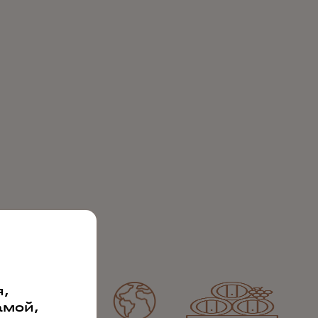
,
амой,