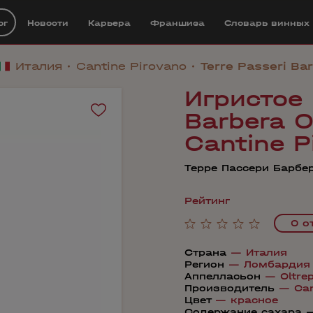
ог
Новости
Карьера
Франшиза
Cловарь винных
Италия
Cantine Pirovano
Terre Passeri Ba
Игристое 
Barbera O
Cantine P
Терре Пассери Барбе
Рейтинг
0 о
Страна
—
Италия
Регион
—
Ломбардия
Аппелласьон
—
Oltre
Производитель
—
Can
Цвет
—
красное
Содержание сахара 