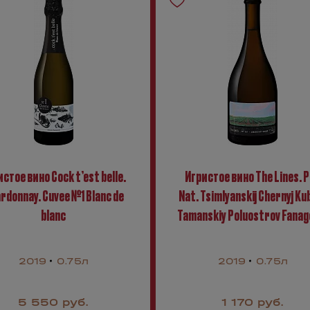
стое вино Cock t’est belle.
Игристое вино The Lines. 
rdonnay. Cuvee №1 Blanc de
Nat. Tsimlyanskij Chernyj Kub
blanc
Tamanskiy Poluostrov Fanag
2019
0.75л
2019
0.75л
5 550 руб.
1 170 руб.