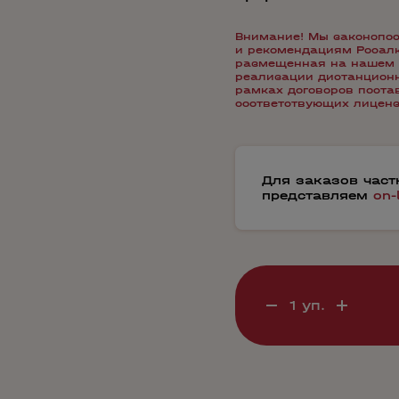
Внимание! Мы законопос
и рекомендациям Росалко
размещенная на нашем 
реализации дистанционн
рамках договоров пост
соответствующих лиценз
Для заказов час
представляем
on-