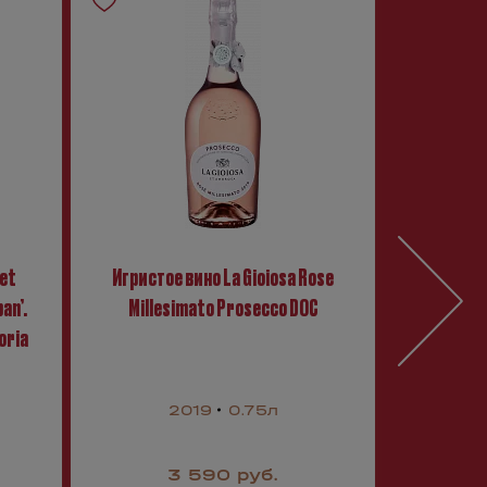
Pet
Игристое вино La Gioiosa Rose
Игристо
an’.
Millesimato Prosecco DOC
oria
2019
0.75л
2
3 590 руб.