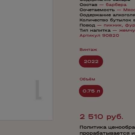
Состав
—
барбера
Сочетаемость
—
Мяс
Содержание алкогол
Количество бутылок 
Повод
—
пикник,
фур
Тип напитка
—
жемч
Артикул 90820
Винтаж
2022
Объём
0.75 л
2 510 руб.
Политика ценообра
прорабатывается 