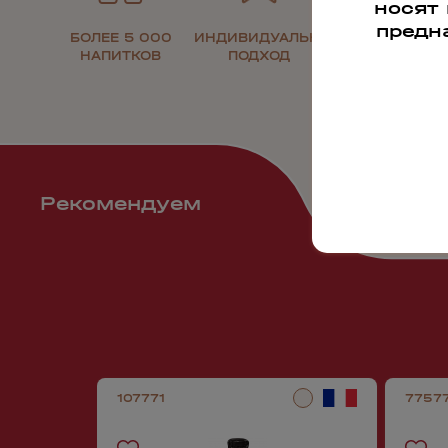
носят
предн
БОЛЕЕ 5 000
ИНДИВИДУАЛЬНЫЙ
30 ЛЕТ НА
НАПИТКОВ
ПОДХОД
РЫНКЕ
Рекомендуем
107771
7757