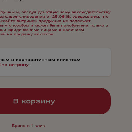
лушны и, следуя действующему законодательству
гольрегулирования от 25.06.18, уведомляем, что
«сайте-витрине» продукция не подлежит
ым способом и может быть приобретена только в
авки юридическими лицами с наличием
ий на продажу алкоголя.
тным и корпоративным клиентам
line витрину
В корзину
Бронь в 1 клик