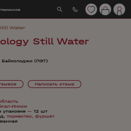
 терминов
till Water
ology Still Water
 Байколоджи (ПЭТ)
тзывов
Написать отзыв
область
йкал-Инком
в упаковке
—
12 шт
ед,
торжество,
фуршет
ованная