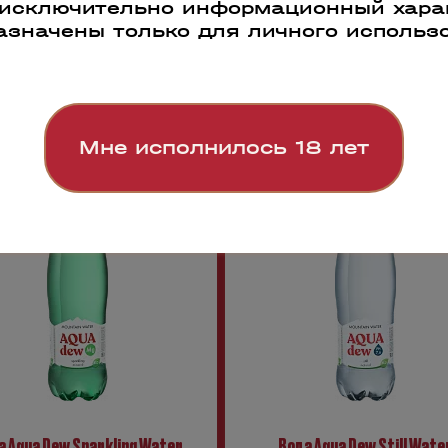
 исключительно информационный харак
азначены только для личного использ
0
83532
Мне исполнилось 18 лет
а Aqua Dew Sparkling Water
Вода Aqua Dew Still Wate