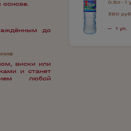
0.5л
1 
 основе.
360 руб
лаждённым до
ение
ном, виски или
ками и станет
нием любой