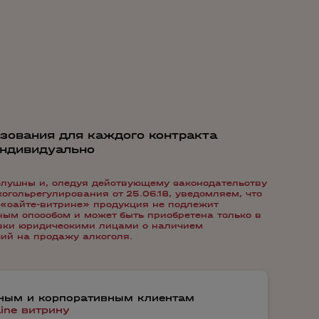
зования для каждого контракта
индивидуально
лушны и, следуя действующему законодательству
гольрегулирования от 25.06.18, уведомляем, что
«сайте-витрине» продукция не подлежит
ым способом и может быть приобретена только в
авки юридическими лицами с наличием
ий на продажу алкоголя.
тным и корпоративным клиентам
line витрину