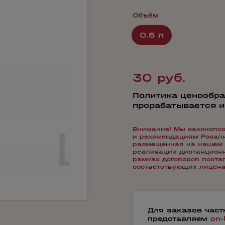
Объём
0.5 л
30 руб.
Политика ценообра
прорабатывается 
Внимание! Мы законопос
и рекомендациям Росалко
размещенная на нашем 
реализации дистанционн
рамках договоров пост
соответствующих лиценз
Для заказов час
представляем
on-