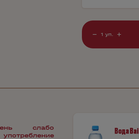
чень слабо
Вода Bai
 употребление