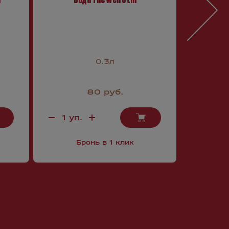
0.3л
80 руб.
Бронь в 1 клик
Б