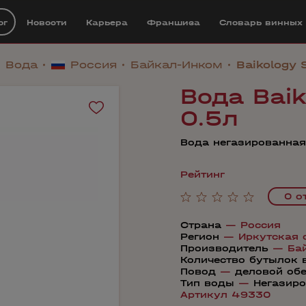
ог
Новости
Карьера
Франшиза
Cловарь винных
Вода
Россия
Байкал-Инком
Baikology S
Вода Baik
0.5л
Вода негазированная
Рейтинг
0 о
Страна
—
Россия
Регион
—
Иркутская 
Производитель
—
Ба
Количество бутылок 
Повод
—
деловой об
Тип воды
—
Негазир
Артикул 49330