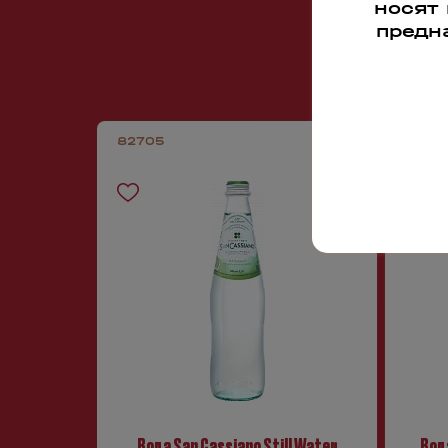
носят
предн
82705
8353
Вода San Cassiano Still Water
Вод