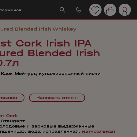
 терминов
ured Blended Irish Whiskey
t Cork Irish IPA
red Blended Irish
0.7л
 Каск Мэйчурд купажированный виски
тзывов
Написать отзыв
st Cork
—
Стандарт
солодовые и зерновые выдержанные
 пшеница), вода исправленная,
натуральная