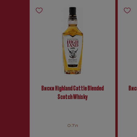
Виски Highland Cattle Blended
Вис
Scotch Whisky
0.7л