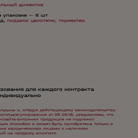
альный дижестив
в упаковке
—
6 шт
ед,
подарок ценителю,
торжество
зования для каждого контракта
индивидуально
лушны и, следуя действующему законодательству
гольрегулирования от 25.06.18, уведомляем, что
«сайте-витрине» продукция не подлежит
ым способом и может быть приобретена только в
авки юридическими лицами с наличием
ий на продажу алкоголя.