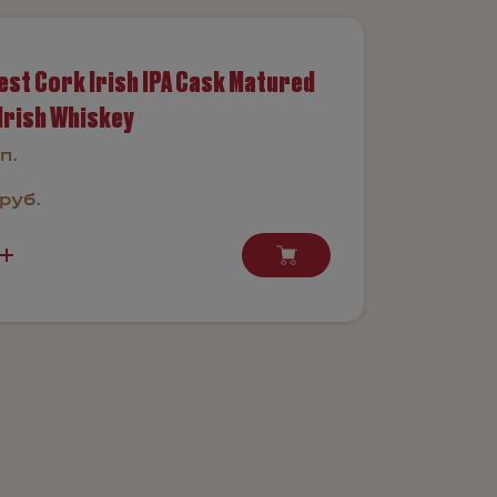
st Cork Irish IPA Cask Matured
Irish Whiskey
п.
руб.