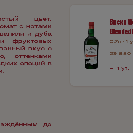
истый цвет.
Виски We
омат с нотами
Blended 
 ванили и дуба
и фруктовых
0.7л
1 у
ванный вкус с
29 880 
ю, оттенками
адких специй в
и.
лаждённым до