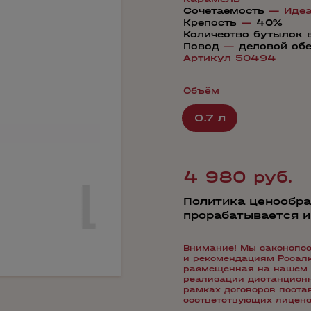
Сочетаемость
—
Иде
Крепость
—
40%
Количество бутылок 
Повод
—
деловой об
Артикул 50494
Объём
0.7 л
4 980 руб.
Политика ценообра
прорабатывается 
Внимание! Мы законопос
и рекомендациям Росалко
размещенная на нашем 
реализации дистанционн
рамках договоров пост
соответствующих лиценз