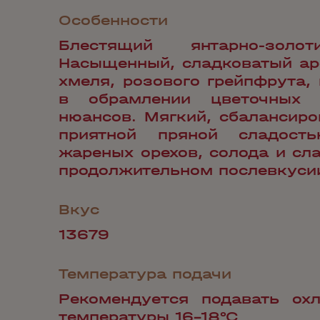
Особенности
Блестящий янтарно-золот
Насыщенный, сладковатый ар
хмеля, розового грейпфрута,
в обрамлении цветочных 
нюансов. Мягкий, сбалансиро
приятной пряной сладость
жареных орехов, солода и сл
продолжительном послевкуси
Вкус
13679
Температура подачи
Рекомендуется подавать ох
температуры 16-18°С