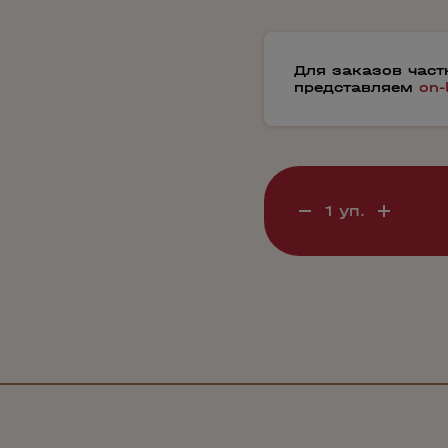
Для заказов час
представляем
on-