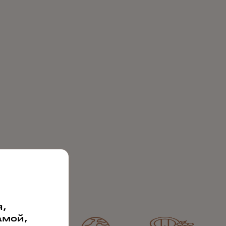
,
амой,