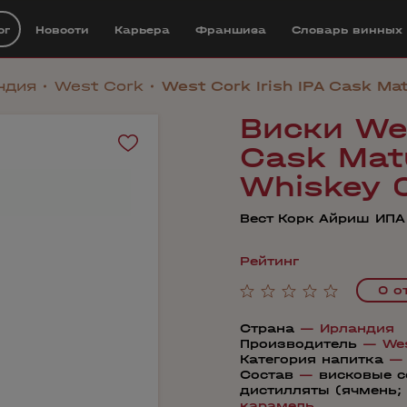
ог
Новости
Карьера
Франшиза
Cловарь винных
ндия
West Cork
West Cork Irish IPA Cask Mat
Виски Wes
Cask Matu
Whiskey 
Вест Корк Айриш ИПА
Рейтинг
0 о
Страна
—
Ирландия
Производитель
—
We
Категория напитка
Состав
—
висковые 
дистилляты (ячмень;
карамель