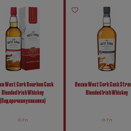
ки West Cork Bourbon Cask
Виски West Cork Cask Stre
Blended Irish Whiskey
Blended Irish Whiskey
(Подарочная упаковка)
0.7л
0.7л