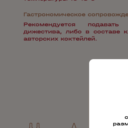
Гастрономическое сопровожд
Рекомендуется подавать
дижестива, либо в составе к
авторских коктейлей.
разм