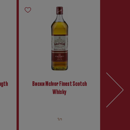
ngth
Виски McIvor Finest Scotch
Виски Gl
Whisky
malt sco
1л