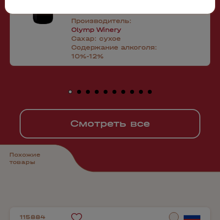
Производитель:
Olymp Winery
Сахар:
сухое
Содержание алкоголя:
10%-12%
Смотреть все
Похожие
товары
115884