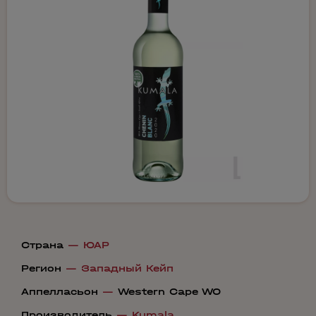
Страна
—
ЮАР
Регион
—
Западный Кейп
Аппелласьон
—
Western Cape WO
Производитель
—
Kumala