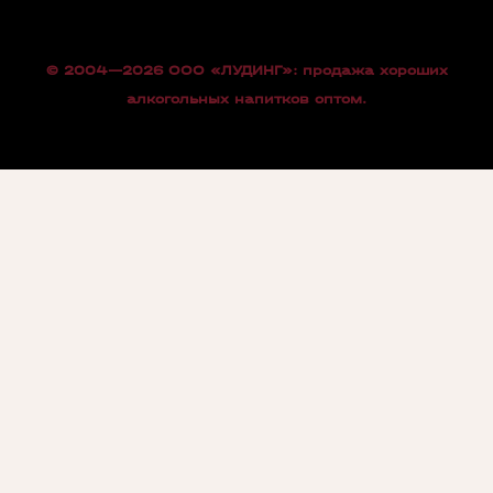
© 2004—2026 OOO «ЛУДИНГ»: продажа хороших
алкогольных напитков оптом.