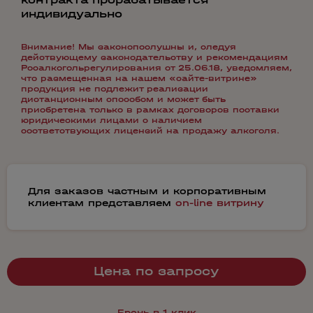
индивидуально
Внимание! Мы законопослушны и, следуя
действующему законодательству и рекомендациям
Росалкогольрегулирования от 25.06.18, уведомляем,
что размещенная на нашем «сайте-витрине»
продукция не подлежит реализации
дистанционным способом и может быть
приобретена только в рамках договоров поставки
юридическими лицами с наличием
соответствующих лицензий на продажу алкоголя.
Для заказов частным и корпоративным
клиентам представляем
on-line витрину
Цена по запросу
Бронь в 1 клик