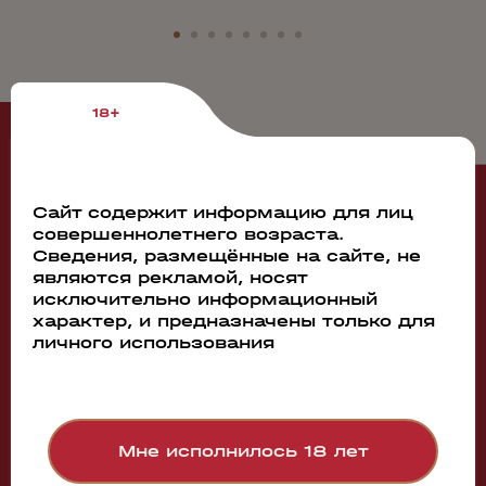
18+
Рекомендуем
Сайт содержит информацию для лиц
совершеннолетнего возраста.
76504
Сведения, размещённые на сайте, не
Вино Zavist' Merlot Kuban'
являются рекламой, носят
исключительно информационный
2020
0.75л
характер, и предназначены только для
личного использования
740 руб.
Бронь в 1 клик
Мне исполнилось 18 лет