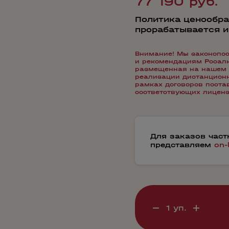
77 190 руб.
Политика ценообра
прорабатывается 
Внимание! Мы законопос
и рекомендациям Росалко
размещенная на нашем 
реализации дистанционн
рамках договоров пост
соответствующих лиценз
Для заказов час
представляем
on-