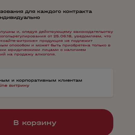
зования для каждого контракта
индивидуально
лушны и, следуя действующему законодательству
гольрегулирования от 25.06.18, уведомляем, что
«сайте-витрине» продукция не подлежит
ым способом и может быть приобретена только в
авки юридическими лицами с наличием
ий на продажу алкоголя.
тным и корпоративным клиентам
line витрину
В корзину