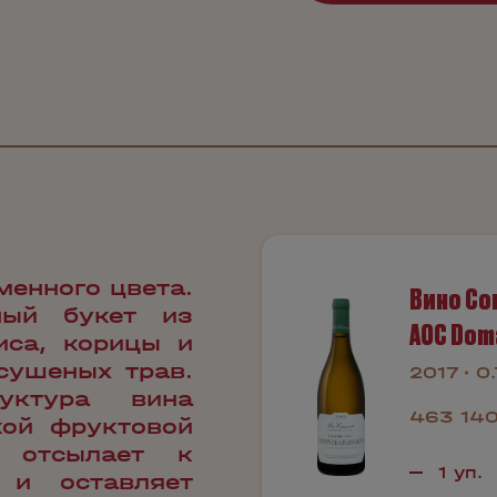
менного цвета.
Вино Co
ный букет из
AOC Dom
иса, корицы и
сушеных трав.
2017
0
уктура вина
463 140
кой фруктовой
е отсылает к
и оставляет