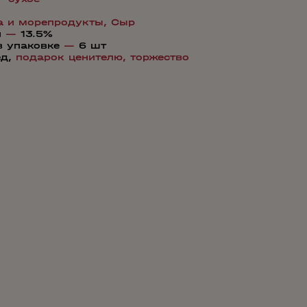
а и морепродукты,
Сыр
я
—
13.5%
в упаковке
—
6 шт
ед,
подарок ценителю,
торжество