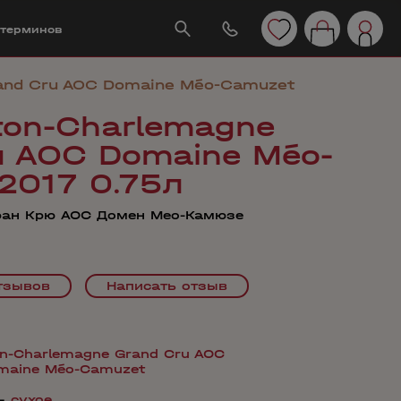
 терминов
and Cru AOC Domaine Méo-Camuzet
ton-Charlemagne
u AOC Domaine Méo-
2017 0.75л
ран Крю AOC Домен Мео-Камюзе
тзывов
Написать отзыв
n-Charlemagne Grand Cru AOС
maine Méo-Camuzet
—
сухое