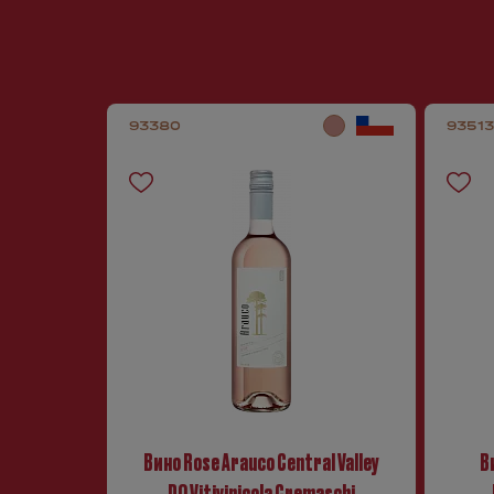
93380
93513
Вино Rose Arauco Central Valley
В
DO Vitivinicola Cremaschi