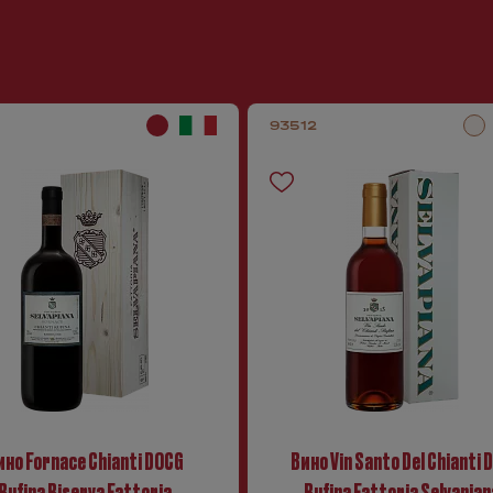
93512
ино Fornace Chianti DOCG
Вино Vin Santo Del Chianti 
Rufina Riserva Fattoria
Rufina Fattoria Selvapian