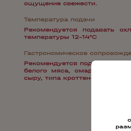
ощущение свежести.
Температура подачи
Рекомендуется подавать ох
температуры 12-14°С
Гастрономическое сопровожд
Рекомендуется подавать к бл
белого мяса, омарам, голуб
сыру, типа кроттен-де-шавинь
разм