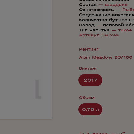
Состав
—
шардоне
Сочетаемость
—
Рыб
Содержание алкогол
Количество бутылок 
Повод
—
деловой об
Тип напитка
—
тихое
Артикул 54394
Рейтинг
Allen Meadow 93/100
Винтаж
2017
Объём
0.75 л