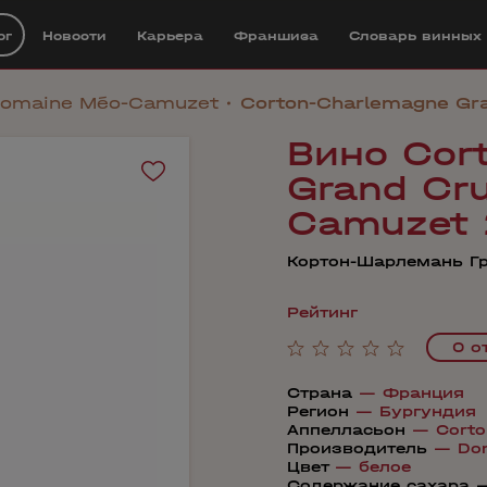
ог
Новости
Карьера
Франшиза
Cловарь винных
omaine Méo-Camuzet
Corton-Charlemagne Gr
Вино Cor
Grand Cr
Camuzet 
Кортон-Шарлемань Г
Рейтинг
0 о
Страна
—
Франция
Регион
—
Бургундия
Аппелласьон
—
Corto
Производитель
—
Do
Цвет
—
белое
Содержание сахара 