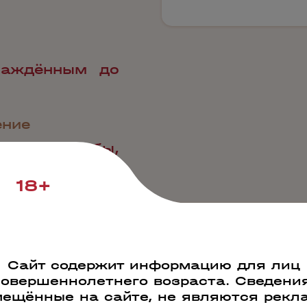
лаждённым до
ение
юдам из рыбы,
ому и козьему
оль.
18+
Сайт содержит информацию для лиц
совершеннолетнего возраста. Сведения
ещённые на сайте, не являются рекл