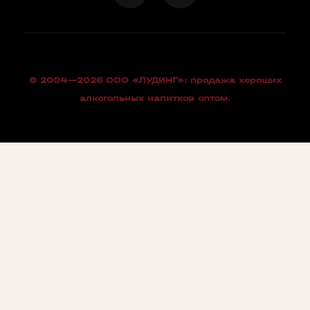
© 2004—2026 OOO «ЛУДИНГ»: продажа хороших
алкогольных напитков оптом.