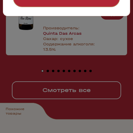
Производитель:
Quinta Das Arcas
Сахар:
сухое
Содержание алкоголя:
13.5%
Смотреть все
Похожие
товары