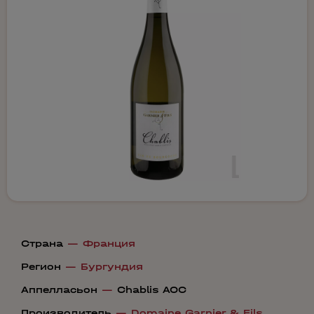
Страна
—
Франция
Регион
—
Бургундия
Аппелласьон
—
Chablis AOС
Производитель
—
Domaine Garnier & Fils