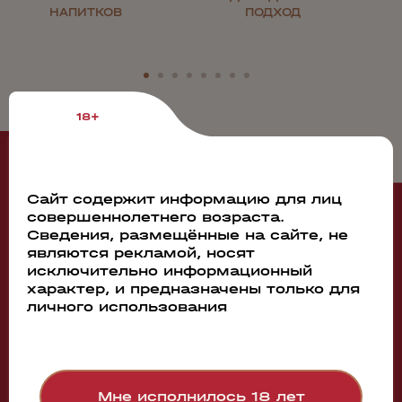
НАПИТКОВ
ПОДХОД
18+
Рекомендуем
Сайт содержит информацию для лиц
совершеннолетнего возраста.
Сведения, размещённые на сайте, не
94888
являются рекламой, носят
исключительно информационный
Вино Alba Rhino Alvarinho Vinho Verde DOC
характер, и предназначены только для
Quinta Das Arcas
личного использования
2022
0.75л
3 570 руб.
Бронь в 1 клик
Мне исполнилось 18 лет