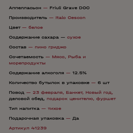
Аппелласьон
—
Friuli Grave DOC
Производитель
—
Italo Cescon
Цвет
—
белое
Содержание сахара —
сухое
Состав
—
пино гриджо
Сочетаемость
—
Мясо,
Рыба и
морепродукты
Содержание алкоголя
—
12.5%
Количество бутылок в упаковке
—
6 шт
Повод
—
23 февраля,
Банкет,
Новый год,
деловой обед,
подарок ценителю,
фуршет
Тип напитка
—
тихое
Подарочная упаковка
—
Да
Артикул 41239