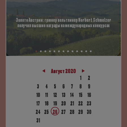
Золото Австрии: грюнер вельтлинер Norbert Schmelzer
получил высшие награды на международных конкурсах
Август 2020
1
2
3
4
5
6
7
8
9
10
11
12
13
14
15
16
17
18
19
20
21
22
23
24
25
26
27
28
29
30
31