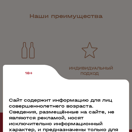
Наши преимущества
БОЛЕЕ 5 000
ИНДИВИДУАЛЬНЫЙ
18+
НАПИТКОВ
ПОДХОД
Сайт содержит информацию для лиц
совершеннолетнего возраста.
Сведения, размещённые на сайте, не
являются рекламой, носят
Рекомендуем
исключительно информационный
характер, и предназначены только для