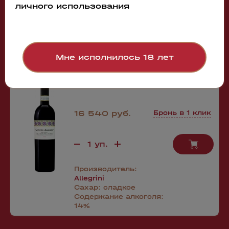
личного использования
88927
Вино Giovanni Allegrini Recioto della
Мне исполнилось 18 лет
Valpolicella DOCG Classico Allegrini
2018
0.5л
16 540 руб.
Бронь в 1 клик
Производитель:
Allegrini
Сахар:
сладкое
Содержание алкоголя:
14%