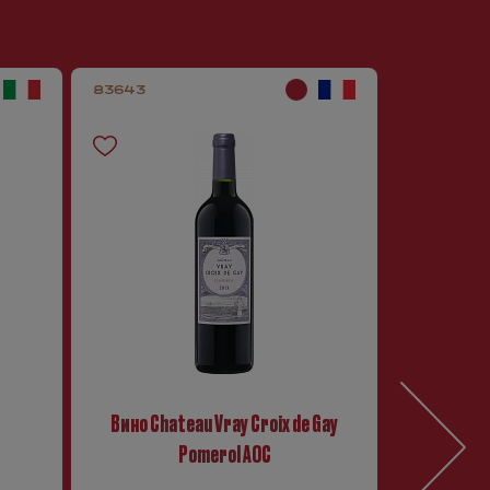
83643
48047
Вино Chateau Vray Croix de Gay
Pomerol AOC