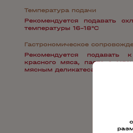
Температура подачи
Рекомендуется подавать ох
температуры 16-18°С
Гастрономическое сопровожд
Рекомендуется подавать 
красного мяса, пасте с мяс
мясным деликатесам, тверды
разм