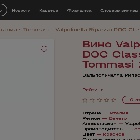
ог
Новости
Карьера
Франшиза
Cловарь винных
талия
Tommasi
Valpolicella Ripasso DOC Cl
Вино Valp
DOC Class
Tommasi 
Вальполичелла Рипа
Рейтинг
0 о
Страна
—
Италия
Регион
—
Венето
Аппелласьон
—
Valpo
Производитель
—
To
Цвет
—
красное
Содержание сахара 