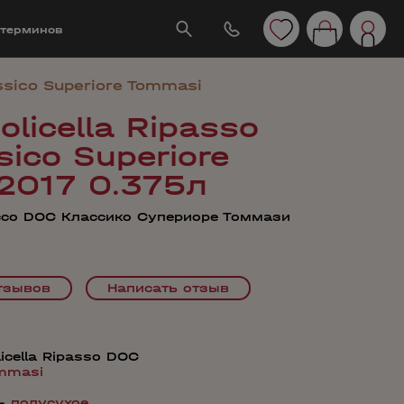
 терминов
assico Superiore Tommasi
olicella Ripasso
ico Superiore
2017 0.375л
ссо DOC Классико Супериоре Томмази
тзывов
Написать отзыв
licella Ripasso DOC
mmasi
—
полусухое