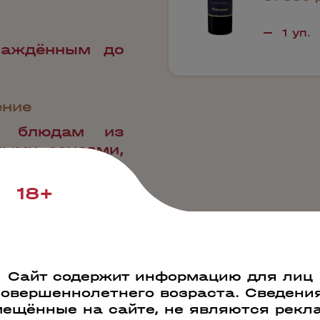
лаждённым до
ение
к блюдам из
ными соусами,
м сырам.
18+
Сайт содержит информацию для лиц
совершеннолетнего возраста. Сведения
ещённые на сайте, не являются рекл