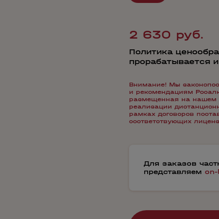
2 630 руб.
Политика ценообра
прорабатывается 
Внимание! Мы законопос
и рекомендациям Росалко
размещенная на нашем 
реализации дистанционн
рамках договоров пост
соответствующих лиценз
Для заказов час
представляем
on-