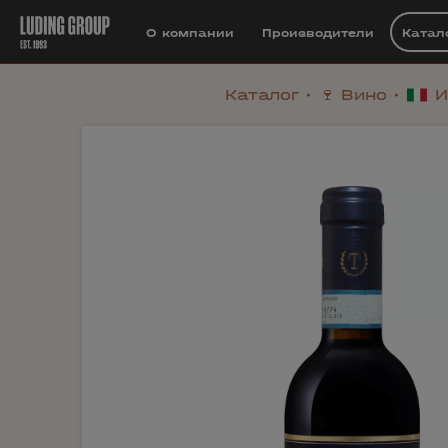
О компании
Производители
Катал
Каталог
🍷 Вино
И