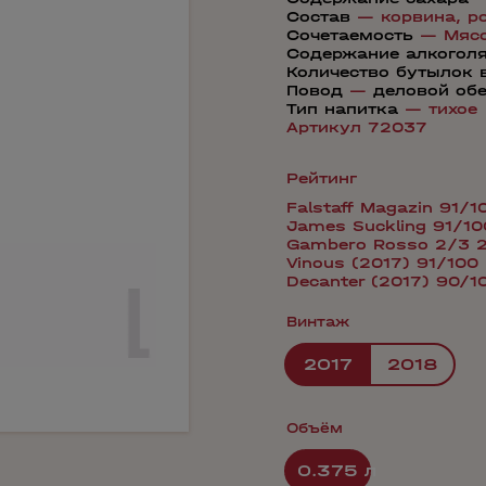
Состав
—
корвина,
р
Сочетаемость
—
Мяс
Содержание алкогол
Количество бутылок 
Повод
—
деловой об
Тип напитка
—
тихое
Артикул 72037
Рейтинг
Falstaff Magazin 91/
James Suckling 91/1
Gambero Rosso 2/3 
Vinous (2017) 91/100
Decanter (2017) 90/1
Винтаж
2017
2018
Объём
0.375 л