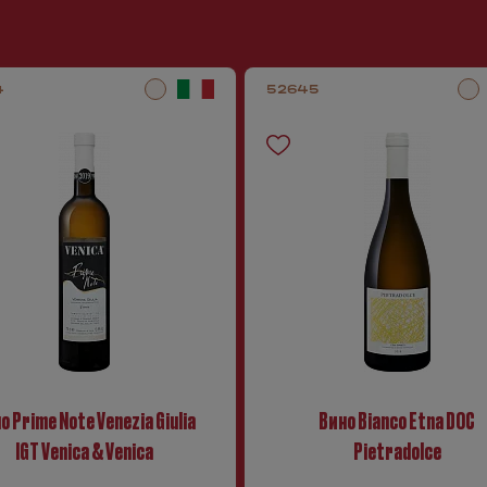
4
52645
о Prime Note Venezia Giulia
Вино Bianco Etna DOC
IGT Venica & Venica
Pietradolce