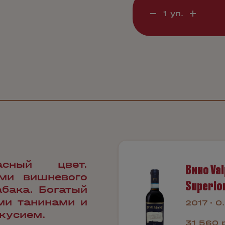
асный цвет.
Вино Val
ми вишневого
Superio
абака. Богатый
ми танинами и
2017
0
кусием.
31 560 