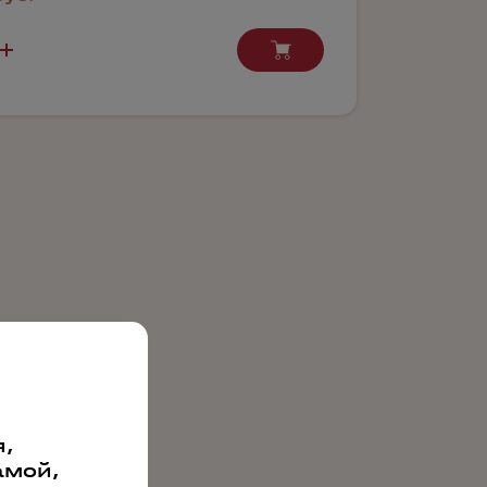
,
амой,