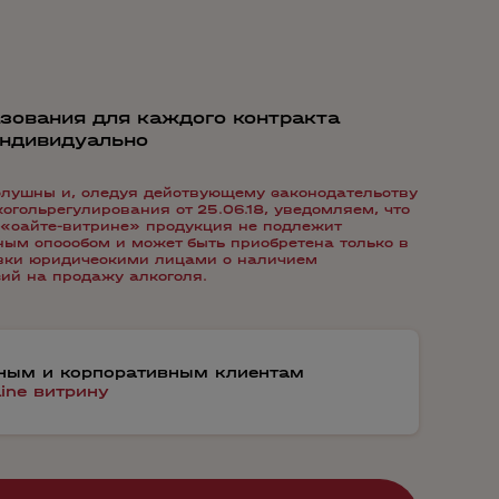
зования для каждого контракта
индивидуально
лушны и, следуя действующему законодательству
гольрегулирования от 25.06.18, уведомляем, что
«сайте-витрине» продукция не подлежит
ым способом и может быть приобретена только в
авки юридическими лицами с наличием
ий на продажу алкоголя.
тным и корпоративным клиентам
line витрину