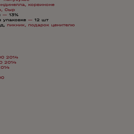
ондинелла,
корвиноне
о,
Сыр
я
—
13%
в упаковке
—
12 шт
ед,
пикник,
подарок ценителю
100 2014
00 2014
2014
00