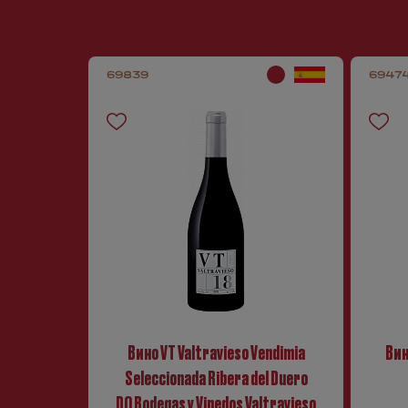
69839
6947
Вино VT Valtravieso Vendimia
Вин
Seleccionada Ribera del Duero
DO Bodegas y Vinedos Valtravieso