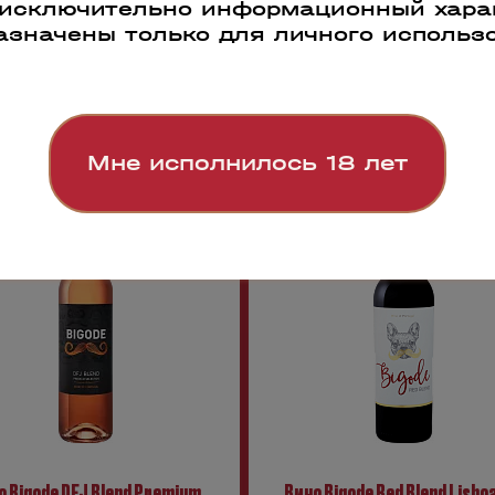
 исключительно информационный харак
азначены только для личного использ
1
43692
Мне исполнилось 18 лет
о Bigode DFJ Blend Premium
Вино Bigode Red Blend Lisboa