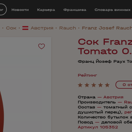
ог
Новости
Карьера
Франшиза
Cловарь винных
Сок
Австрия
Rauch
Franz Josef Rauc
Сок Fran
Tomato 0
Франц Йозеф Раух Т
Рейтинг
0 о
Страна
—
Австрия
Производитель
—
Ra
Состав
—
томатный с
душистый перец),
ре
Количество бутылок 
Повод
—
деловой об
Артикул 105352