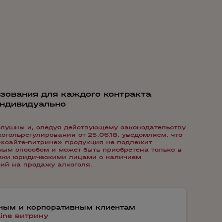
зования для каждого контракта
индивидуально
лушны и, следуя действующему законодательству
гольрегулирования от 25.06.18, уведомляем, что
«сайте-витрине» продукция не подлежит
ым способом и может быть приобретена только в
авки юридическими лицами с наличием
ий на продажу алкоголя.
тным и корпоративным клиентам
line витрину