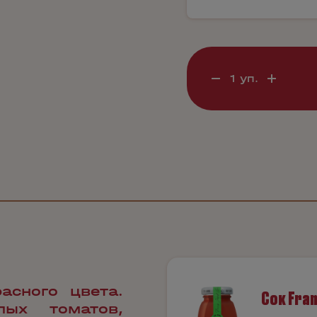
асного цвета.
Сок Fra
ых томатов,