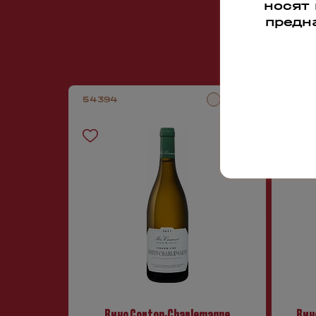
носят
предн
54394
4369
Вино Corton-Charlemagne
Вин