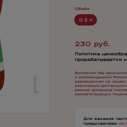
Объём
0.2 л
230 руб.
Политика ценообра
прорабатывается 
Внимание! Мы законопос
и рекомендациям Росалко
размещенная на нашем 
реализации дистанционн
рамках договоров пост
соответствующих лиценз
Для заказов час
представляем
on-