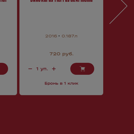
Grand C
2016
0.187л
720 руб.
2
Бронь в 1 клик
Б