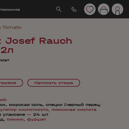
 терминов
h Tomato
z Josef Rauch
.2л
омат
тзывов
Написать отзыв
uch
ок, морская соль, специи (черный перец;
гулятор кислотности,
лимонная кислота
в упаковке
—
24 шт
ед,
пикник,
фуршет