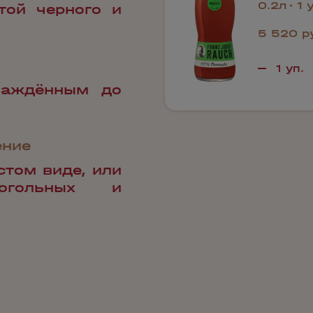
0.2л
1 
той черного и
5 520 р
лаждённым до
ение
стом виде, или
огольных и