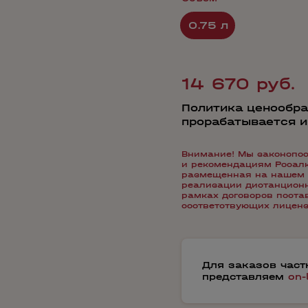
0.75 л
14 670 руб.
Политика ценообра
прорабатывается 
Внимание! Мы законопос
и рекомендациям Росалко
размещенная на нашем 
реализации дистанционн
рамках договоров пост
соответствующих лиценз
Для заказов час
представляем
on-