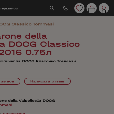
 терминов
 DOCG Classico Tommasi
rone della
lla DOCG Classico
2016 0.75л
поличелла DOCG Классико Томмази
тзывов
Написать отзыв
ne della Valpolicella DOCG
mmasi
—
полусухое