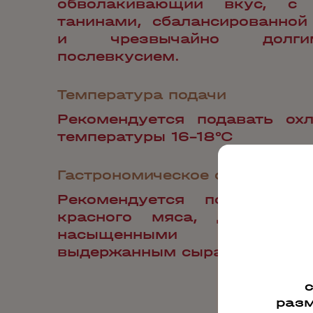
обволакивающий вкус, с 
танинами, сбалансированной
и чрезвычайно долг
послевкусием.
Температура подачи
Рекомендуется подавать ох
температуры 16-18°С
Гастрономическое сопровожд
Рекомендуется подавать 
красного мяса, дичи, в 
насыщенными соусам
выдержанным сырам.
разм