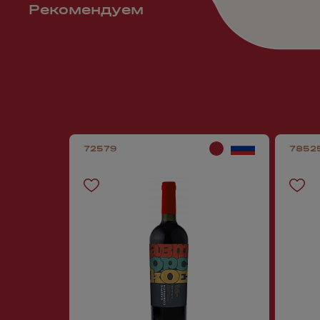
Рекомендуем
72579
7852