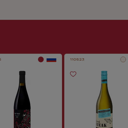
5
110523