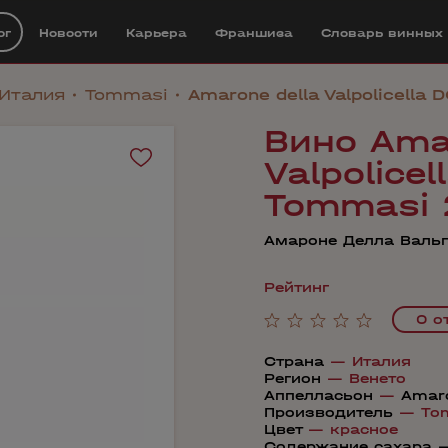
ог
Новости
Карьера
Франшиза
Cловарь винных
Италия
Tommasi
Amarone della Valpolicella
Вино Ama
Valpolice
Tommasi 
Амароне Делла Валь
Рейтинг
0 о
Страна
—
Италия
Регион
—
Венето
Аппелласьон
—
Amaro
Производитель
—
To
Цвет
—
красное
Содержание сахара 