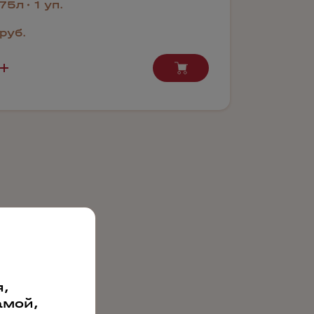
.75л
1 уп.
руб.
,
амой,