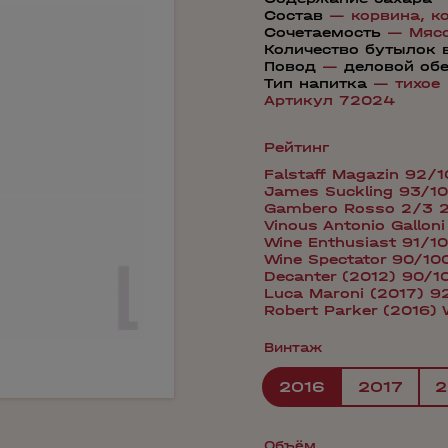
Состав
—
корвина,
к
Сочетаемость
—
Мяс
Количество бутылок 
Повод
—
деловой об
Тип напитка
—
тихое
Артикул 72024
Рейтинг
Falstaff Magazin 92/
James Suckling 93/1
Gambero Rosso 2/3 
Vinous Antonio Gallon
Wine Enthusiast 91/1
Wine Spectator 90/10
Decanter (2012) 90/1
Luca Maroni (2017) 9
Robert Parker (2016)
Винтаж
2016
2017
2
Объём