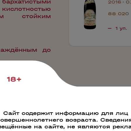
бархатистыми
2016
0
 кислотностью
88 020 
им стойким
лаждённым до
ение
18+
к блюдам из
том числе с
и, твердым
Сайт содержит информацию для лиц
совершеннолетнего возраста. Сведения
ещённые на сайте, не являются рекл