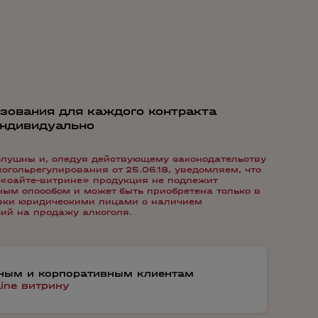
зования для каждого контракта
индивидуально
лушны и, следуя действующему законодательству
гольрегулирования от 25.06.18, уведомляем, что
«сайте-витрине» продукция не подлежит
ым способом и может быть приобретена только в
авки юридическими лицами с наличием
ий на продажу алкоголя.
тным и корпоративным клиентам
line витрину