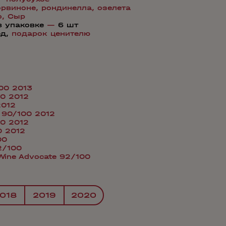
орвиноне,
рондинелла,
озелета
о,
Сыр
в упаковке
—
6 шт
ед,
подарок ценителю
100 2013
00 2012
2012
i 90/100 2012
00 2012
0 2012
00
2/100
 Wine Advocate 92/100
018
2019
2020