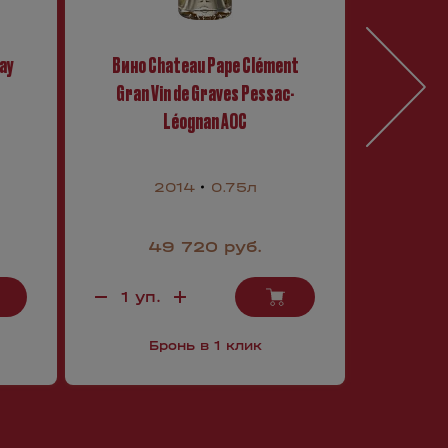
ay
Вино Chateau Pape Clément
Вино 2 
Gran Vin de Graves Pessac-
Léognan AOC
2014
0.75л
49 720 руб.
Бронь в 1 клик
Б