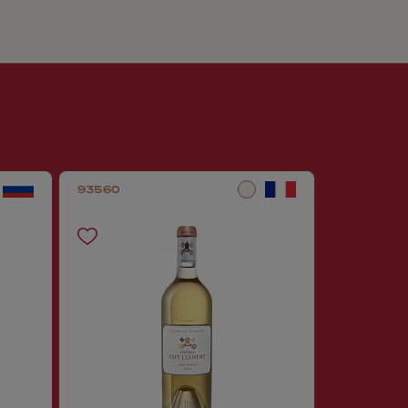
93560
45103