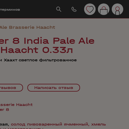
 терминов
 Ale Brasserie Haacht
r 8 India Pale Ale
 Haacht 0.33л
и Хаахт светлое фильтрованное
тзывов
Написать отзыв
sserie Haacht
er 8
вая,
солод пивоваренный ячменный,
хмель