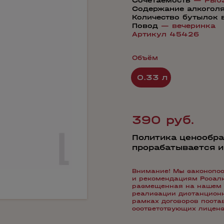
Сочетаемость
—
Рыб
Содержание алкогол
Количество бутылок 
Повод
—
вечеринка
Артикул 45426
Объём
0.33 л
390 руб.
Политика ценообра
прорабатывается 
Внимание! Мы законопос
и рекомендациям Росалко
размещенная на нашем 
реализации дистанционн
рамках договоров пост
соответствующих лиценз