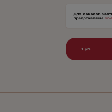
Для заказов час
представляем
on-