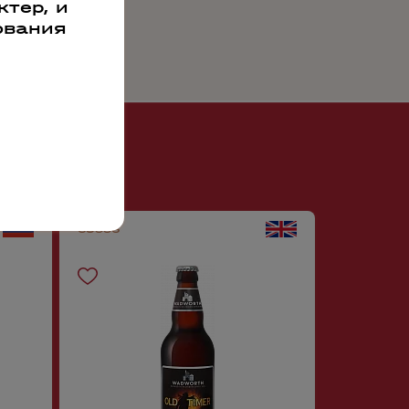
тер, и
ования
65996
61770