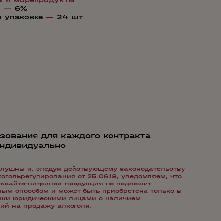
а и морепродукты
я
—
6%
в упаковке
—
24 шт
зования для каждого контракта
индивидуально
лушны и, следуя действующему законодательству
гольрегулирования от 25.06.18, уведомляем, что
«сайте-витрине» продукция не подлежит
ым способом и может быть приобретена только в
авки юридическими лицами с наличием
ий на продажу алкоголя.