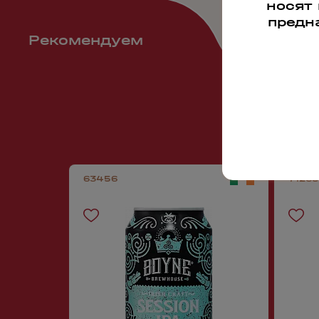
носят
предн
Рекомендуем
63456
71265