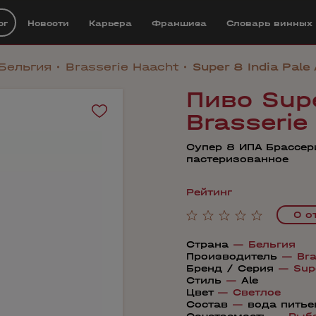
ог
Новости
Карьера
Франшиза
Cловарь винных
Бельгия
Brasserie Haacht
Super 8 India Pale
Пиво Supe
Brasserie
Супер 8 ИПА Брассер
пастеризованное
Рейтинг
0 о
Страна
—
Бельгия
Производитель
—
Bra
Бренд / Серия
—
Sup
Стиль
—
Ale
Цвет
—
Светлое
Состав
—
вода питье