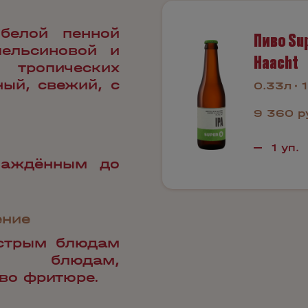
белой пенной
Пиво Sup
ельсиновой и
Haacht
тропических
ный, свежий, с
0.33л
1
9 360 р
лаждённым до
ение
острым блюдам
, блюдам,
 во фритюре.