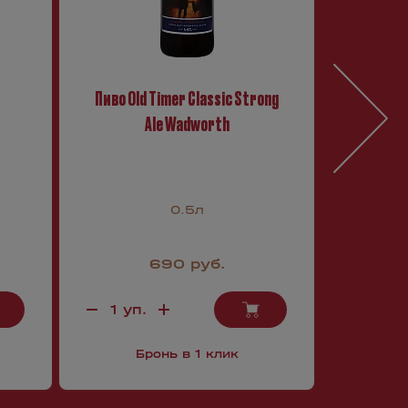
Пиво Old Timer Classic Strong
Пиво 
Ale Wadworth
Br
0.5л
690 руб.
Бронь в 1 клик
Б