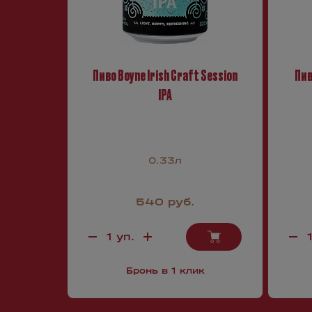
Пиво Boyne Irish Craft Session
Пив
IPA
0.33л
540 руб.
Бронь в 1 клик