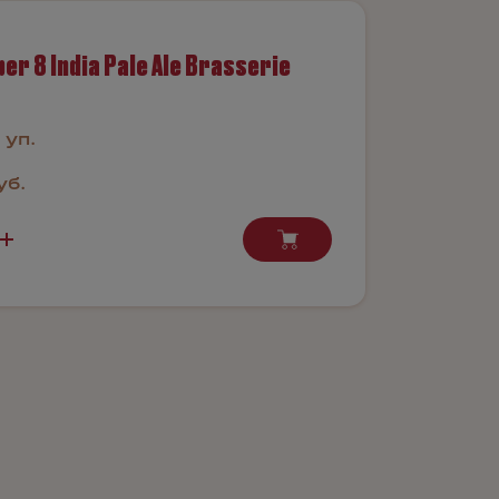
er 8 India Pale Ale Brasserie
 уп.
уб.