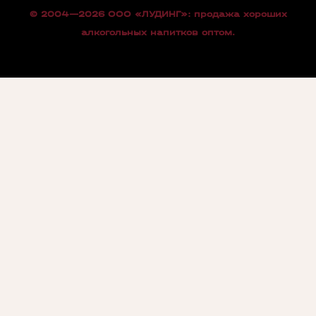
© 2004—2026 OOO «ЛУДИНГ»: продажа хороших
алкогольных напитков оптом.