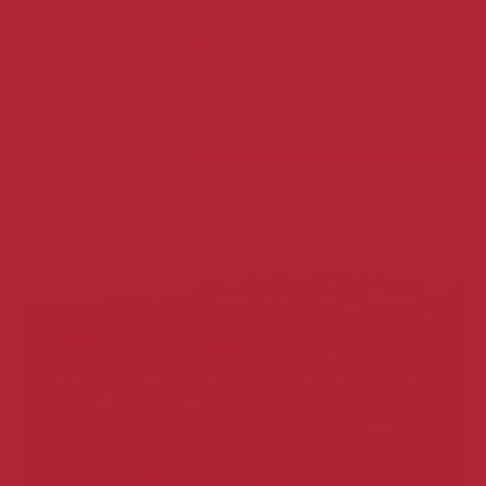
События
26.08.2020
Золото Австрии: грюнер вельтлинер Norbert Schmelzer
получил высшие награды на международных конкурсах