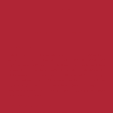
Бронь в 1 клик
Описание
Отзывы
Особенности
Напиток прозрачного соломенно-
золотистого цвета, с ярким ароматом
сушеных яблок и айвы, поджаренных
орехов, спелых абрикосов, карамели,
липовых цветов. Богатый вкус
складывается множеством оттенков
сухофруктов и ароматных трав, и
заканчивается мягким деликатным
послевкусием.
Температура подачи
Рекомендуется подавать охлаждённым