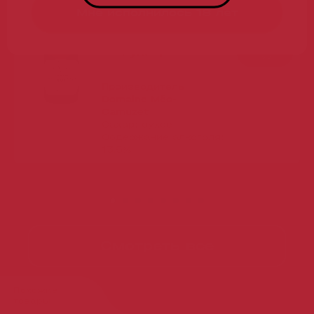
77 190 руб.
Бронь в 1 клик
Мне исполнилось 18 лет
Производитель:
Domaine Méo-
Camuzet
Сахар:
сухое
Содержание алкоголя:
13.5%
Смотреть все
Похожие
товары