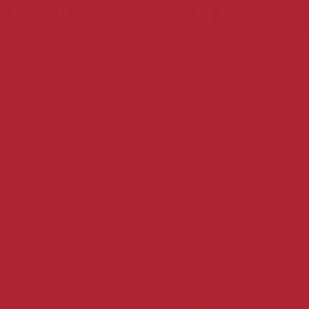
Каталог
Чача
Грузия
Askaneli
Chacha Askaneli Premium Dora (Подарочная упаковка)
Чача Chacha Askaneli
Premium Dora (Подарочная
упаковка) 0.5л
Чача Асканели Премиум Дора в подарочной
упаковке
Рейтинг
0 отзывов
Написать отзыв