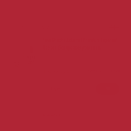
114732
Чача Chacha Askaneli Premium Saperavi
Muscat (Подарочная упаковка)
0.5л
3 010 руб.
Бронь в 1 клик
Производитель:
Askaneli