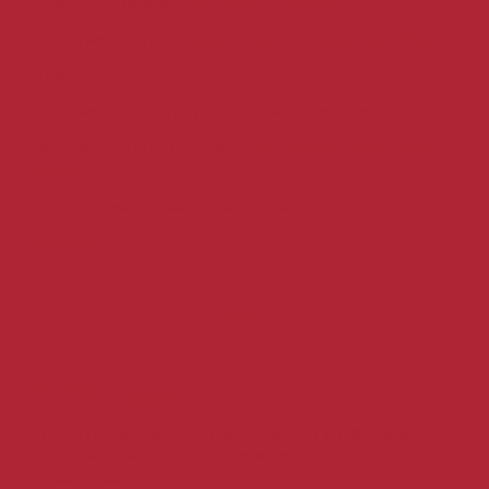
подготовленная,
сахарный сироп
Сочетаемость
—
Идеальный дижестив,
Мясо
Крепость
—
45%
Количество бутылок в упаковке
—
6 шт
Повод
—
деловой обед,
подарок ценителю,
фуршет
Подарочная упаковка
—
Да
Артикул 115155
Объём
0.5
3 010 руб.
Политика ценообразования для каждого
контракта прорабатывается
индивидуально