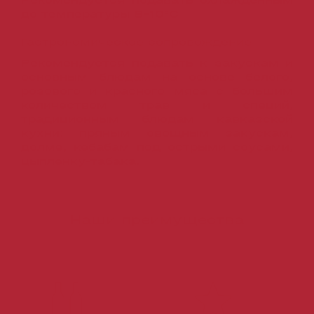
до температуры 8-10°С
Гастрономическое сопровождение
Рекомендуется подавать к закускам и
основным блюдам на основе белого,
розового и красного мяса с большим
количеством трав и специй,
традиционным блюдам кавказской
кухни: пряным овощным закускам,
долме, кебабам под острыми соусами,
цыпленку-табака.
Наши преимущества