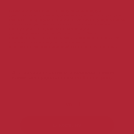
Внимание! Мы законопослушны и, следуя
действующему законодательству и рекомендациям
Росалкогольрегулирования от 25.06.18, уведомляем,
что размещенная на нашем «сайте-витрине»
продукция не подлежит реализации
дистанционным способом и может быть
приобретена только в рамках договоров поставки
юридическими лицами с наличием
соответствующих лицензий на продажу алкоголя.
Для заказов частным и корпоративным
клиентам представляем
on-line витрину
В корзину