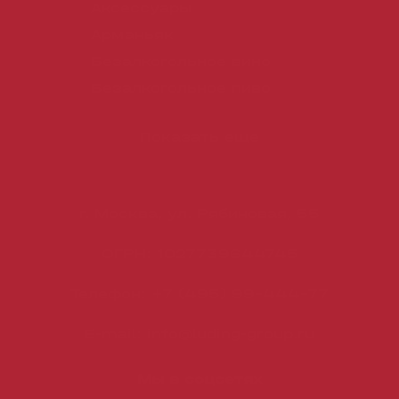
аперитив
Аксессуары
Бокалы
Арманьяк
Бренди
Безалкогольное вино
Вермут
Безалкогольное пиво
Показать еще
г. Москва, ул. Рябиновая, 55
ОГРН: 1027739644745
Телефон:
+7 (495) 99-444-77
E-mail:
info@luding-group.ru
Мы в соцсетях