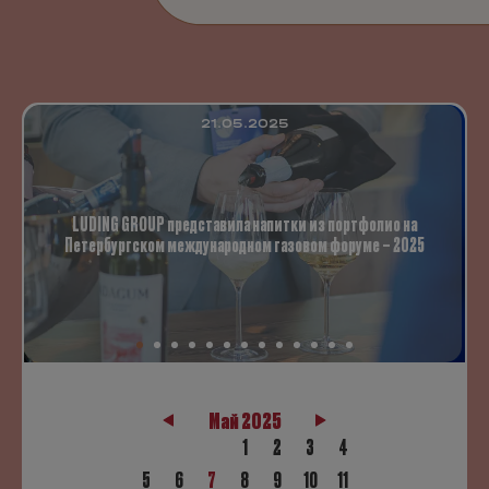
21.05.2025
LUDING GROUP представила напитки из портфолио на
Петербургском международном газовом форуме – 2025
Май 2025
1
2
3
4
5
6
7
8
9
10
11