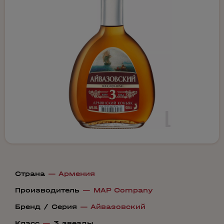
Страна
—
Армения
Производитель
—
MAP Company
Бренд / Серия
—
Айвазовский
Класс
—
3 звезды