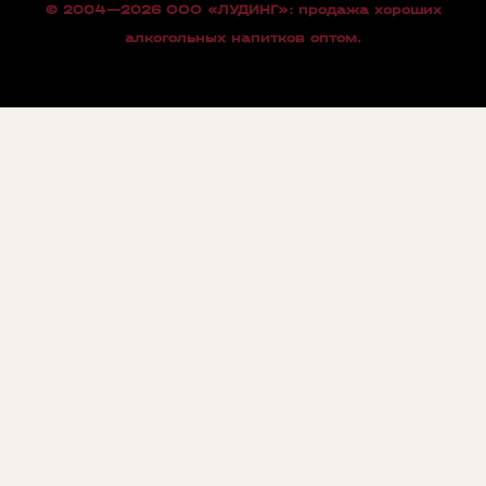
© 2004—2026 OOO «ЛУДИНГ»: продажа хороших
алкогольных напитков оптом.