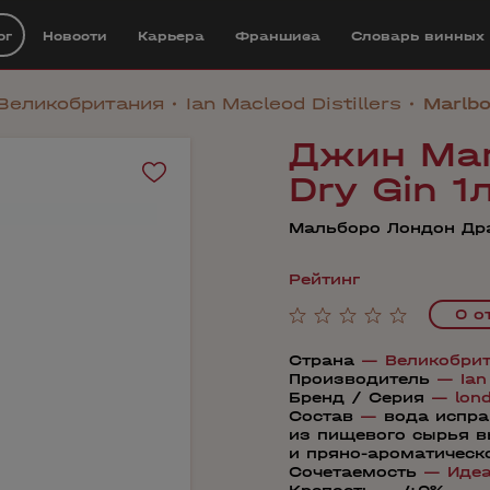
ог
Новости
Карьера
Франшиза
Cловарь винных
Великобритания
Ian Macleod Distillers
Marlbo
Джин Mar
Dry Gin 1
Мальборо Лондон Др
Рейтинг
0 о
Страна
—
Великобри
Производитель
—
Ian
Бренд / Серия
—
lon
Состав
—
вода испра
из пищевого сырья в
и пряно-ароматическ
Сочетаемость
—
Иде