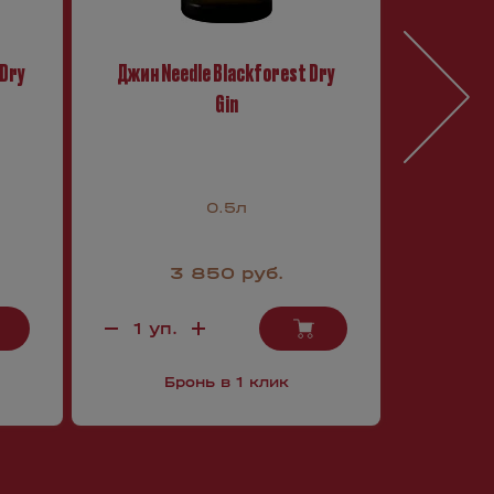
 Dry
Джин Needle Blackforest Dry
Джин H
Gin
Ha
0.5л
3 850 руб.
Бронь в 1 клик
Б