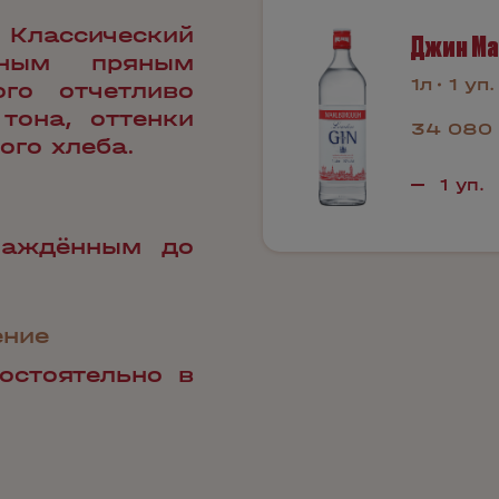
 Классический
Джин Ma
ным пряным
1л
1 уп.
го отчетливо
тона, оттенки
34 080 
ого хлеба.
лаждённым до
ение
остоятельно в