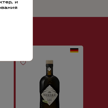
тер, и
ования
66687
58121