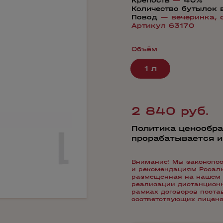
Крепость
—
40%
Количество бутылок 
Повод
—
вечеринка,
Артикул 63170
Объём
1 л
2 840 руб.
Политика ценообра
прорабатывается 
Внимание! Мы законопос
и рекомендациям Росалко
размещенная на нашем 
реализации дистанционн
рамках договоров пост
соответствующих лиценз