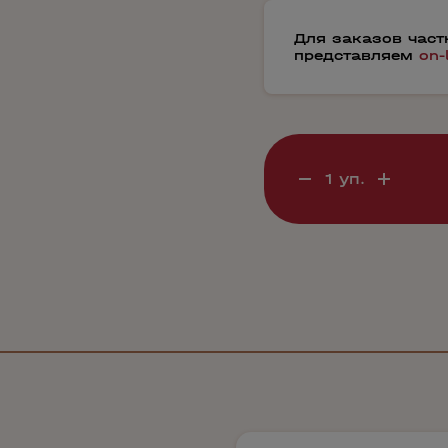
Для заказов час
представляем
on-