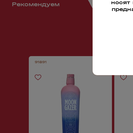
носят
Рекомендуем
предн
91891
7700