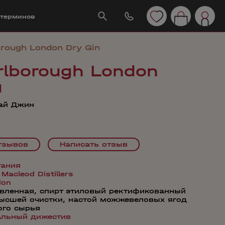
 терминов
rough London Dry Gin
lborough London
л
ай Джин
тзывов
Написать отзыв
тания
 Macleod Distillers
don
вленная, спирт этиловый ректификованный
ысшей очистки, настой можжевеловых ягод
ого сырья
альный дижестив