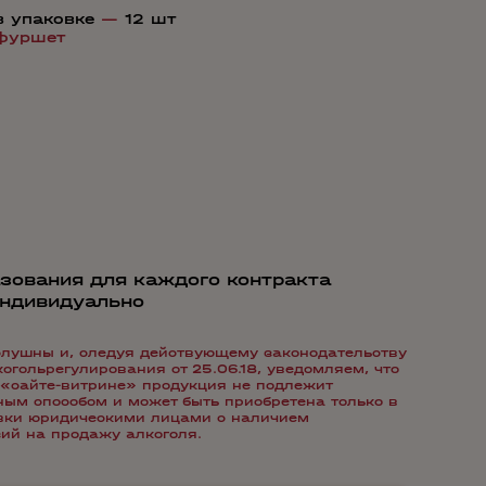
в упаковке
—
12 шт
фуршет
зования для каждого контракта
индивидуально
лушны и, следуя действующему законодательству
гольрегулирования от 25.06.18, уведомляем, что
«сайте-витрине» продукция не подлежит
ым способом и может быть приобретена только в
авки юридическими лицами с наличием
ий на продажу алкоголя.