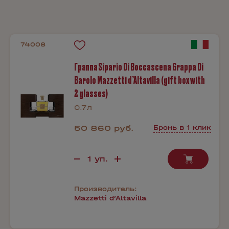
74008
Граппа Sipario Di Boccascena Grappa Di
Barolo Mazzetti d’Altavilla (gift box with
2 glasses)
0.7л
50 860 руб.
Бронь в 1 клик
Производитель:
Mazzetti d’Altavilla