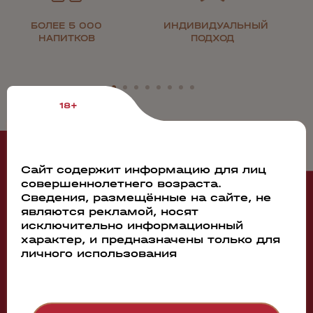
БОЛЕЕ 5 000
ИНДИВИДУАЛЬНЫЙ
НАПИТКОВ
ПОДХОД
18+
Рекомендуем
Сайт содержит информацию для лиц
совершеннолетнего возраста.
Сведения, размещённые на сайте, не
являются рекламой, носят
54394
исключительно информационный
характер, и предназначены только для
Вино Corton-Charlemagne Grand Cru AOC
личного использования
Domaine Méo-Camuzet
2017
0.75л