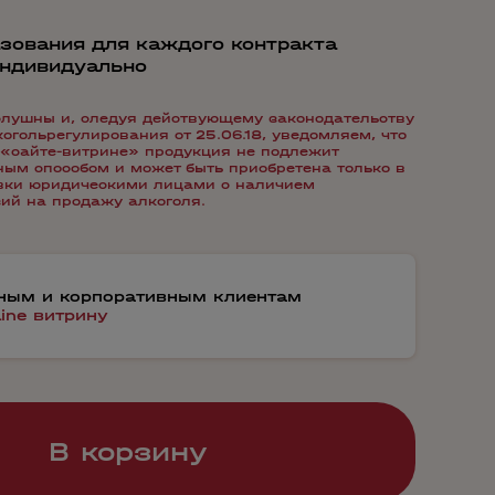
зования для каждого контракта
индивидуально
лушны и, следуя действующему законодательству
гольрегулирования от 25.06.18, уведомляем, что
«сайте-витрине» продукция не подлежит
ым способом и может быть приобретена только в
авки юридическими лицами с наличием
ий на продажу алкоголя.
тным и корпоративным клиентам
line витрину
В корзину