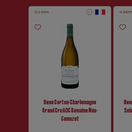
54394
4369
Вино Corton-Charlemagne
Вин
Grand Cru AOC Domaine Méo-
Sele
Camuzet