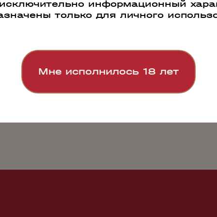
 исключительно информационный харак
азначены только для личного использ
РАБОТАЕМ ПО
СВОЯ СИСТЕМА
ПРОДАЖИ 500
Мне исполнилось 18 лет
ВСЕЙ РОССИИ
ЛОГИСТИКИ
000 БУТЫЛОК В
ДЕНЬ