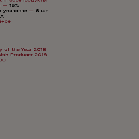
а и морепродукты
я
—
15%
в упаковке
—
6 шт
ед
ёное
y of the Year 2018
nish Producer 2018
100