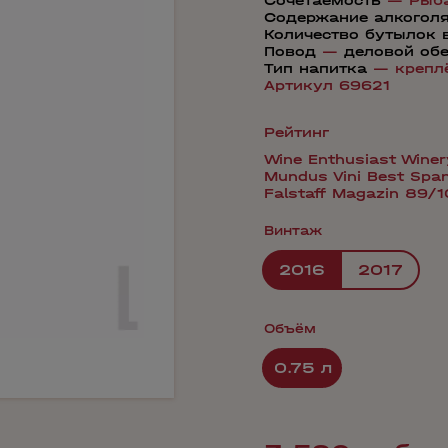
Сочетаемость
—
Рыб
Содержание алкогол
Количество бутылок 
Повод
—
деловой об
Тип напитка
—
крепл
Артикул 69621
Рейтинг
Wine Enthusiast Winer
Mundus Vini Best Spa
Falstaff Magazin 89/
Винтаж
2016
2017
Объём
0.75 л