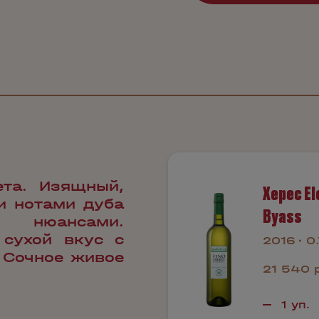
ета. Изящный,
Херес El
и нотами дуба
Byass
 нюансами.
 сухой вкус с
2016
0
 Сочное живое
21 540 