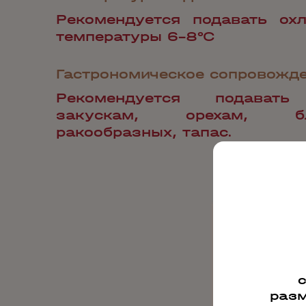
Рекомендуется подавать ох
температуры 6-8°С
Гастрономическое сопровожд
Рекомендуется подават
закускам, орехам, 
ракообразных, тапас.
разм