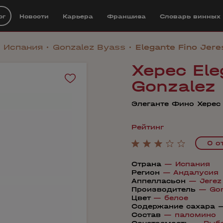
ог
Новости
Карьера
Франшиза
Cловарь винных
Испания
Gonzalez Byass
Elegante Fino Jer
Херес Ele
Gonzalez
Элеганте Фино Херес
Рейтинг
0 о
Страна
—
Испания
Регион
—
Андалусия
Аппелласьон
—
Jerez
Производитель
—
Go
Цвет
—
белое
Содержание сахара 
Состав
—
паломино