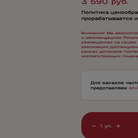
3 590 руб.
Политика ценообра
прорабатывается 
Внимание! Мы законопос
и рекомендациям Росалко
размещенная на нашем 
реализации дистанционн
рамках договоров пост
соответствующих лиценз
Для заказов час
представляем
on-