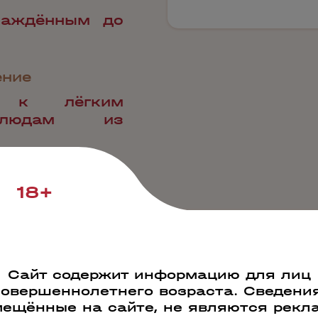
лаждённым до
ение
ь к лёгким
блюдам из
18+
Сайт содержит информацию для лиц
Наши преимущества
совершеннолетнего возраста. Сведения
ещённые на сайте, не являются рекл