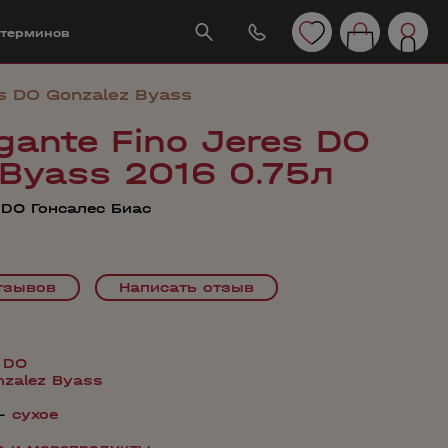
 терминов
es DO Gonzalez Byass
gante Fino Jeres DO
 Byass 2016 0.75л
 DO Гонсалеc Биас
тзывов
Написать отзыв
 DO
nzalez Byass
—
сухое