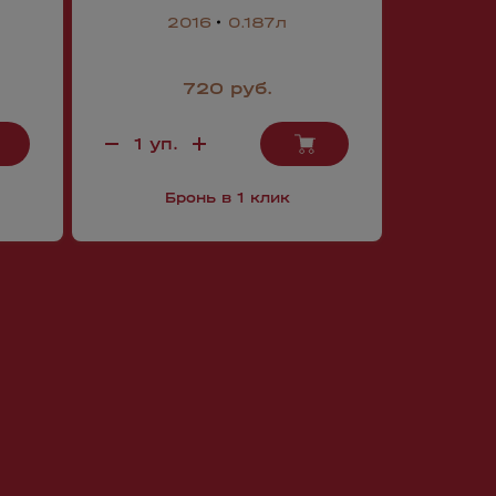
2016
0.187л
720 руб.
2
Бронь в 1 клик
Б