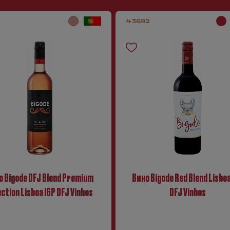
1
43692
о Bigode DFJ Blend Premium
Вино Bigode Red Blend Lisboa
ction Lisboa IGP DFJ Vinhos
DFJ Vinhos