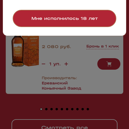
упаковка)
0.5л
Мне исполнилось 18 лет
2 080 руб.
Бронь в 1 клик
Производитель:
Ереванский
Коньячный Завод
Смотреть все