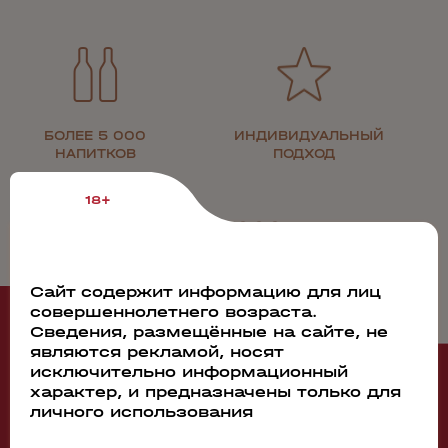
БОЛЕЕ 5 000
ИНДИВИДУАЛЬНЫЙ
НАПИТКОВ
ПОДХОД
18+
Сайт содержит информацию для лиц
совершеннолетнего возраста.
Рекомендуем
Сведения, размещённые на сайте, не
являются рекламой, носят
исключительно информационный
характер, и предназначены только для
личного использования
98246
Коньяк ARARAT Apricot (Подарочная