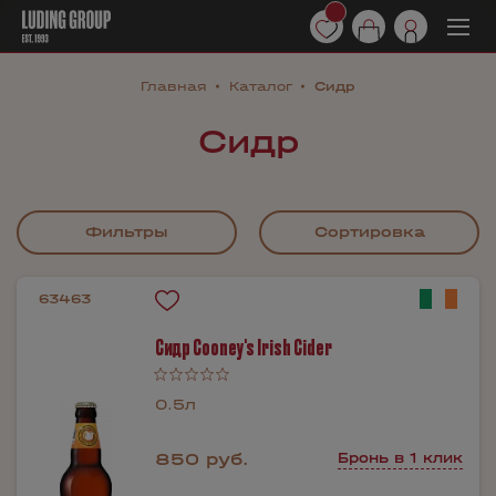
Главная
Каталог
Сидр
Сидр
Фильтры
Сортировка
63463
Сидр Cooney's Irish Cider
0.5л
850 руб.
Бронь в 1 клик