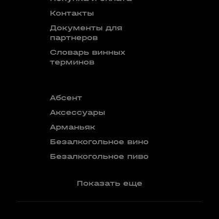
Контакты
Документы для
партнеров
Словарь винных
терминов
Абсент
Безалкого
аперитив
Аксессуары
Бокалы
Арманьяк
Бренди
Безалкогольное вино
Вермут
Безалкогольное пиво
Показать еще