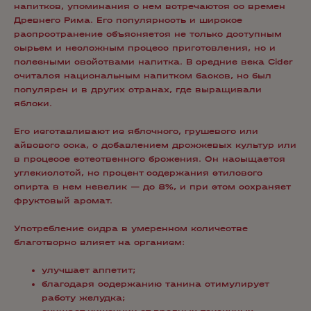
напитков, упоминания о нем встречаются со времен
Древнего Рима. Его популярность и широкое
распространение объясняется не только доступным
сырьем и несложным процесс приготовления, но и
полезными свойствами напитка. В средние века Cider
считался национальным напитком басков, но был
популярен и в других странах, где выращивали
яблоки.
Его изготавливают из яблочного, грушевого или
айвового сока, с добавлением дрожжевых культур или
в процессе естественного брожения. Он насыщается
углекислотой, но процент содержания этилового
спирта в нем невелик — до 8%, и при этом сохраняет
фруктовый аромат.
Употребление сидра в умеренном количестве
благотворно влияет на организм:
улучшает аппетит;
благодаря содержанию танина стимулирует
работу желудка;