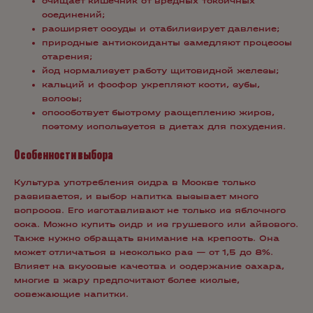
очищает кишечник от вредных токсичных
соединений;
расширяет сосуды и стабилизирует давление;
природные антиоксиданты замедляют процессы
старения;
йод нормализует работу щитовидной железы;
кальций и фосфор укрепляют кости, зубы,
волосы;
способствует быстрому расщеплению жиров,
поэтому используется в диетах для похудения.
Особенности выбора
Культура употребления сидра в Москве только
развивается, и выбор напитка вызывает много
вопросов. Его изготавливают не только из яблочного
сока. Можно купить сидр и из грушевого или айвового.
Также нужно обращать внимание на крепость. Она
может отличаться в несколько раз — от 1,5 до 8%.
Влияет на вкусовые качества и содержание сахара,
многие в жару предпочитают более кислые,
освежающие напитки.