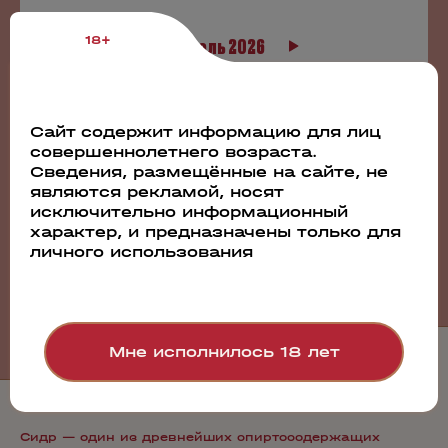
18+
Июль 2026
1
2
3
4
5
6
7
8
9
10
11
12
13
14
15
16
17
18
19
Сайт содержит информацию для лиц
совершеннолетнего возраста.
20
21
22
23
24
25
26
Сведения, размещённые на сайте, не
27
28
29
30
31
являются рекламой, носят
исключительно информационный
характер, и предназначены только для
личного использования
Все события
Мне исполнилось 18 лет
Сидр — один из древнейших спиртосодержащих