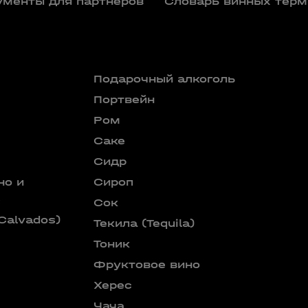
ументы для партнеров
Словарь винных терм
Подарочный алкоголь
Портвейн
Ром
Саке
Сидр
но и
Сироп
е
Сок
Calvados)
Текила (Tequila)
Тоник
Фруктовое вино
Херес
Чача