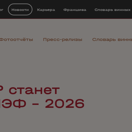
ог
Новости
Карьера
Франшиза
Cловарь винных
Фотоотчёты
Пресс-релизы
Словарь винн
 станет
МЭФ – 2026