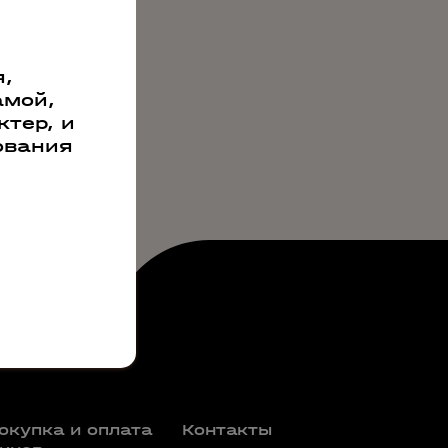
,
амой,
тер, и
ования
окупка и оплата
Контакты