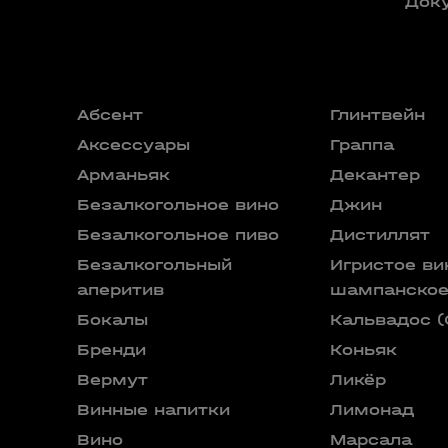
Док
Абсент
Глинтвейн
Аксессуары
Граппа
Арманьяк
Декантер
Безалкогольное вино
Джин
Безалкогольное пиво
Дистиллят
Безалкогольный
Игристое ви
аперитив
шампанско
Бокалы
Кальвадос (
Бренди
Коньяк
Вермут
Ликёр
Винные напитки
Лимонад
Вино
Марсала