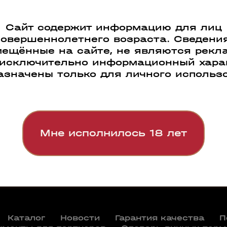
и, Армении и Европы для
удут Villa Sandi, Vilarnau,
Сайт содержит информацию для лиц
ul, «Полугар».
совершеннолетнего возраста. Сведения
ещённые на сайте, не являются рекл
 исключительно информационный харак
азначены только для личного использ
Мне исполнилось 18 лет
Каталог
Новости
Гарантия качества
П