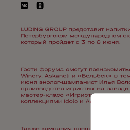
LUDING GROUP представит напитки
Петербургском международном эк
который пройдет с 3 по 6 июня.
Гости форума смогут познакомить
Winery, Askaneli и «Бельбек» в т
июня энолог-шампанист Илья Вол
производство игристых на заводе 
мастер-класс «Игристое вино как 
коллекциями Idolo и Adagum Reser
Также компания предоставит вина 