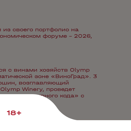
 из своего портфолио на
ономическом форуме – 2026,
ся с винами хозяйств Olymp
ематической зоне «ВиноГрад». 3
ошин, возглавляющий
Olymp Winery, проведет
часть культурного кода» с
ve.
18+
и крепкий алкоголь от