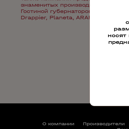
знаменитых производителей Росси
Гостиной губернаторов. Среди них б
Drappier, Planeta, ARARAT, Tominto
разм
носят
предн
О компании
Производители