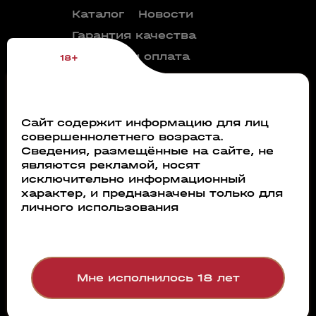
Каталог
Новости
Гарантия качества
Покупка и оплата
18+
Контакты
Документы для
партнеров
Сайт содержит информацию для лиц
Словарь винных
совершеннолетнего возраста.
терминов
Сведения, размещённые на сайте, не
являются рекламой, носят
исключительно информационный
характер, и предназначены только для
Абсент
Безалкого
личного использования
аперитив
Аксессуары
Бокалы
Арманьяк
Бренди
Безалкогольное вино
Мне исполнилось 18 лет
Вермут
Безалкогольное пиво