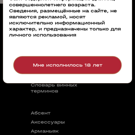
совершеннолетнего возраста.
Сведения, размещённые на сайте, не
О компании
являются рекламой, носят
исключительно информационный
Производители
характер, и предназначены только для
Каталог
Новости
личного использования
Гарантия качества
Покупка и оплата
Контакты
Мне исполнилось 18 лет
Документы для
партнеров
Словарь винных
терминов
Абсент
Безалкого
аперитив
Аксессуары
Бокалы
Арманьяк