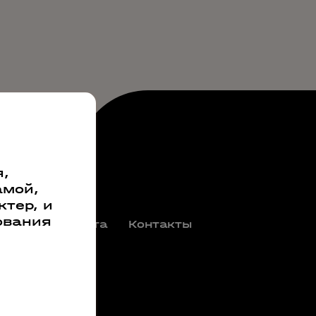
,
амой,
тер, и
ования
окупка и оплата
Контакты
инов