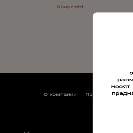
Kaapzicht
разм
носят
предн
О компании
Производители
Док