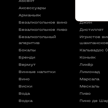
Абсент
Глинтвейн
Аксессуары
Граппа
Арманьяк
Декантер
Безалкогольное вино
Джин
Безалкогольное пиво
Дистиллят
Безалкогольный
Игристое ви
аперитив
шампанско
Бокалы
Кальвадос (
Бренди
Коньяк
Вермут
Ликёр
Винные напитки
Лимонад
Вино
Марсала
Виски
Мескаль
Вода
Пиво
Водка
Пино де Ша