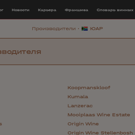
ог
Новости
Карьера
Франшиза
Cловарь винных
Производители
ЮАР
Koopmanskloof
Kumala
Lanzerac
Mooiplaas Wine Estate
s
Origin Wine
Origin Wine Stellenbosh