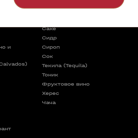
Подарочный алкоголь
Портвейн
Ром
Саке
Сидр
но и
Сироп
е
Сок
Calvados)
Текила (Tequila)
Тоник
Фруктовое вино
Херес
Чача
рант