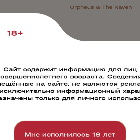
Orpheus & The Raven
18+
Сайт содержит информацию для лиц
совершеннолетнего возраста. Сведения
ещённые на сайте, не являются рекл
 исключительно информационный харак
азначены только для личного использ
Каталог
Новости
Гарантия качества
П
ументы для партнеров
Словарь винных терм
Мне исполнилось 18 лет