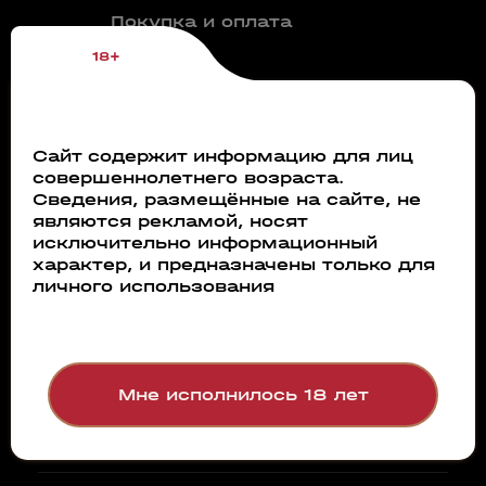
Покупка и оплата
Контакты
18+
Документы для
партнеров
Словарь винных
Сайт содержит информацию для лиц
терминов
совершеннолетнего возраста.
Сведения, размещённые на сайте, не
являются рекламой, носят
Абсент
Безалкого
исключительно информационный
характер, и предназначены только для
аперитив
Аксессуары
личного использования
Бокалы
Арманьяк
Бренди
Безалкогольное вино
Вермут
Безалкогольное пиво
Мне исполнилось 18 лет
Показать еще