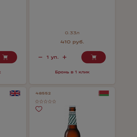
0.33л
410 руб.
к
Бронь в 1 клик
48552