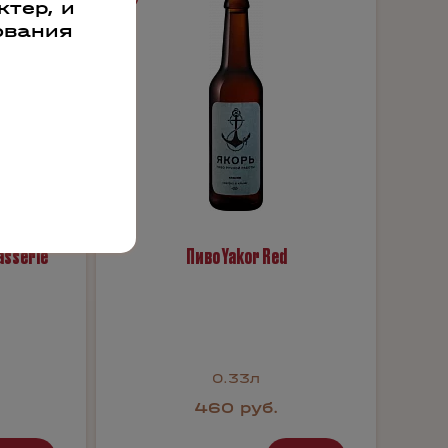
тер, и
ования
asserie
Пиво Yakor Red
0.33л
460 руб.