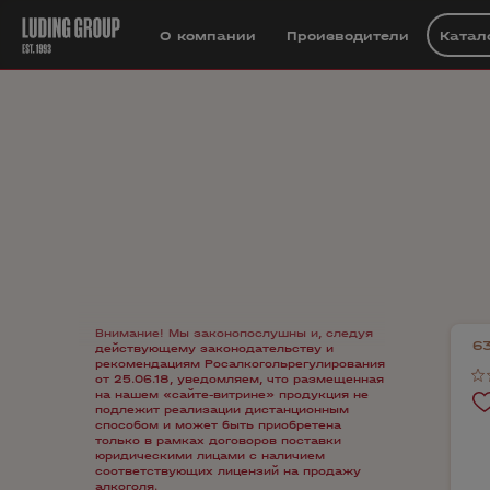
О компании
Производители
Катал
Внимание! Мы законопослушны и, следуя
6
действующему законодательству и
рекомендациям Росалкогольрегулирования
от 25.06.18, уведомляем, что размещенная
на нашем «сайте-витрине» продукция не
подлежит реализации дистанционным
способом и может быть приобретена
только в рамках договоров поставки
юридическими лицами с наличием
соответствующих лицензий на продажу
алкоголя.