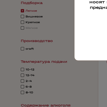
носят
Подборка
предн
Легкое
Вишневое
Крепкое
Мягкое
Производство
craft
Температура подачи
10-12
12-14
2-4
6-8
8-10
Содержание алкоголя