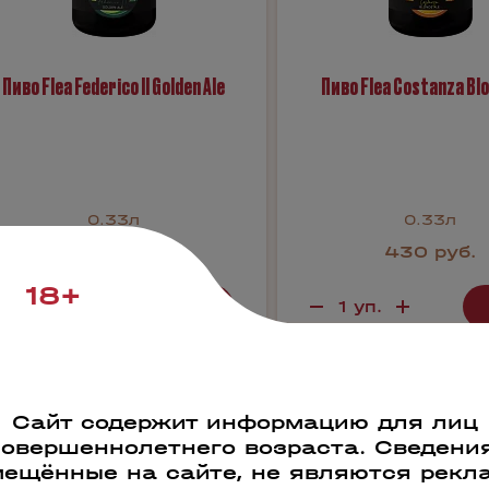
Пиво Flea Federico II Golden Ale
Пиво Flea Costanza Blo
0.33л
0.33л
430 руб.
430 руб.
18+
Бронь в 1 клик
Бронь в 1 кли
Сайт содержит информацию для лиц
3419
64246
совершеннолетнего возраста. Сведения
ещённые на сайте, не являются рекл