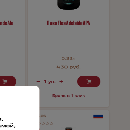
nde Ale
Пиво Flea Adelaide APA
0.33л
430 руб.
к
Бронь в 1 клик
71266
,
амой,