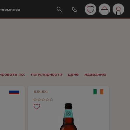
 терминов
ировать по:
популярности
цене
названию
63454