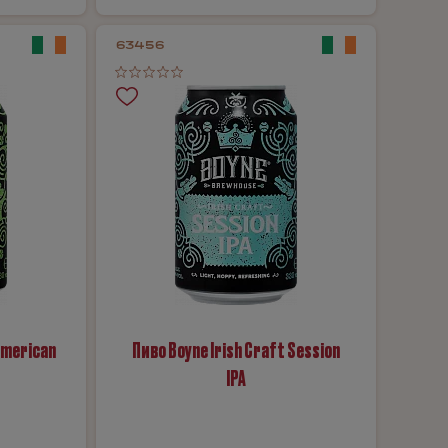
63456
American
Пиво Boyne Irish Craft Session
IPA