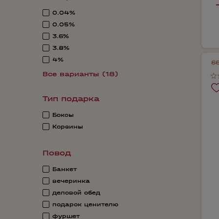
0.04%
0.05%
3.6%
3.8%
4%
6
Все варианты (18)
Тип подарка
Боксы
Корзины
Повод
Банкет
вечеринка
деловой обед
подарок ценителю
фуршет