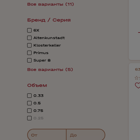
Все варианты (11)
Бренд / Серия
6X
Altenkunstadt
Klosterkeller
Primus
Super 8
Все варианты (5)
6
Объем
0.33
0.5
0.75
0.25
От
До