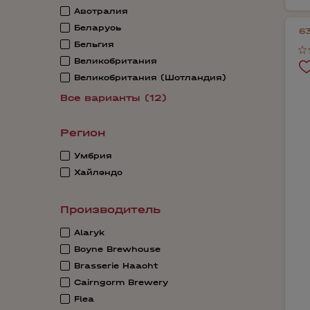
Австралия
Беларусь
6
Бельгия
Великобритания
Великобритания (Шотландия)
Все варианты (12)
Регион
Умбрия
Хайлэндс
Производитель
Alaryk
Boyne Brewhouse
Brasserie Haacht
Cairngorm Brewery
Flea