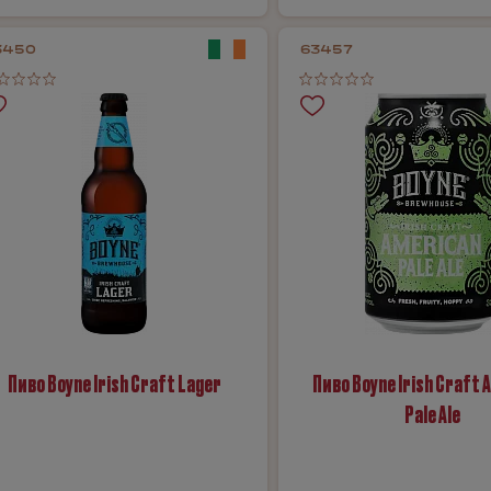
3450
63457
Пиво Boyne Irish Craft Lager
Пиво Boyne Irish Craft 
Pale Ale