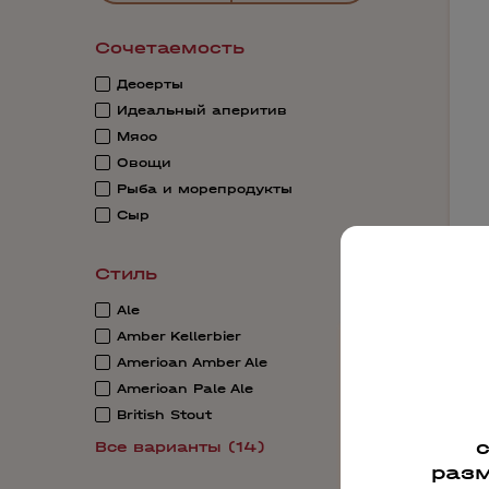
Сочетаемость
Десерты
Идеальный аперитив
Мясо
Овощи
Рыба и морепродукты
Сыр
Стиль
Ale
Amber Kellerbier
American Amber Ale
American Pale Ale
British Stout
6
Все варианты (14)
разм