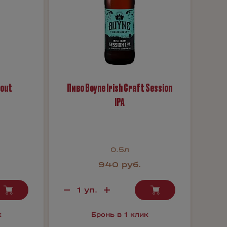
tout
Пиво Boyne Irish Craft Session
IPA
0.5л
940 руб.
к
Бронь в 1 клик