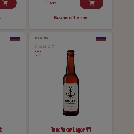
к
Бронь в 1 клик
67935
t
Пиво Yakor Lager №1