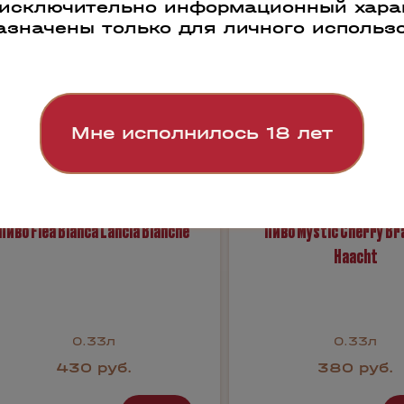
 исключительно информационный харак
азначены только для личного использ
Мне исполнилось 18 лет
Пиво Flea Bianca Lancia Blanche
Пиво Mystic Cherry Br
Haacht
0.33л
0.33л
430 руб.
380 руб.