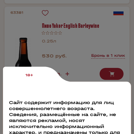
63381
Пиво Yakor English Barleywine
0.25л
530 руб.
Бронь в 1 клик
18+
Производитель:
Якорь
Содержание алкоголя:
Сайт содержит информацию для лиц
12%
совершеннолетнего возраста.
Сведения, размещённые на сайте, не
являются рекламой, носят
исключительно информационный
63379
характер, и предназначены только для