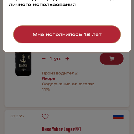
личного использования
Пиво Yakor Russian Imperial Stout
0.25л
Мне исполнилось 18 лет
270 руб.
Бронь в 1 клик
Производитель:
Якорь
Содержание алкоголя:
11%
67935
Пиво Yakor Lager №1