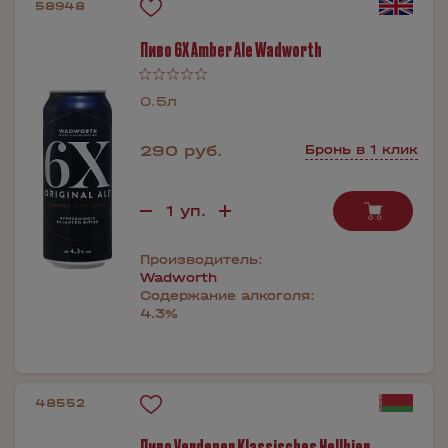
58948
Пиво 6X Amber Ale Wadworth
0.5л
290 руб.
Бронь в 1 клик
Производитель:
Wadworth
Содержание алкоголя:
4.3%
48552
Пиво Verdener Klassisches Hellbier