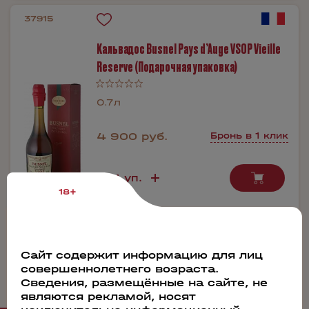
37915
Кальвадос Busnel Pays d’Auge VSOP Vieille
Reserve (Подарочная упаковка)
0.7л
4 900 руб.
Бронь в 1 клик
18+
Производитель:
Distillerie Busnel
Сайт содержит информацию для лиц
совершеннолетнего возраста.
Сведения, размещённые на сайте, не
являются рекламой, носят