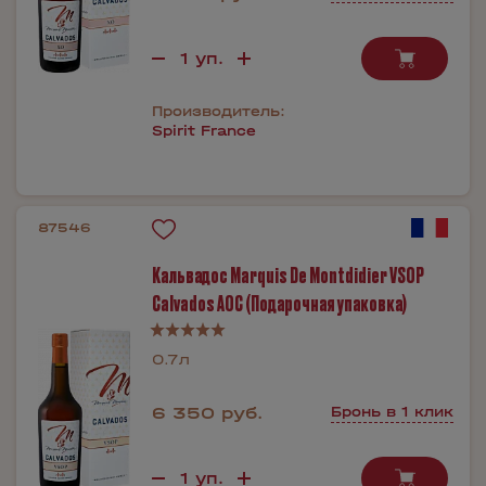
Производитель:
Spirit France
87546
Кальвадос Marquis De Montdidier VSOP
Calvados AOC (Подарочная упаковка)
0.7л
6 350 руб.
Бронь в 1 клик