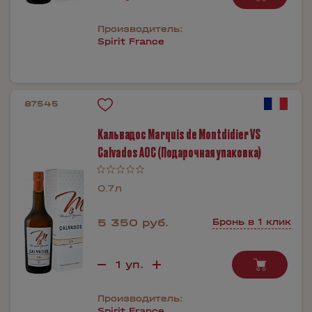
Производитель:
Spirit France
87545
Кальвадос Marquis de Montdidier VS
Calvados AOC (Подарочная упаковка)
0.7л
5 350 руб.
Бронь в 1 клик
Производитель:
Spirit France