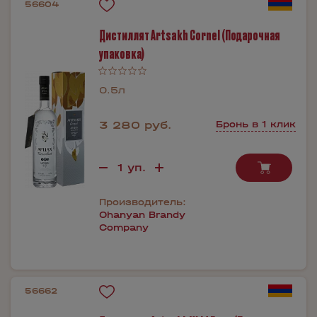
56604
Дистиллят Artsakh Cornel (Подарочная
упаковка)
0.5л
3 280 руб.
Бронь в 1 клик
Производитель:
Ohanyan Brandy
Company
56662