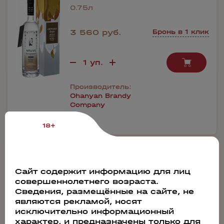
0.75л
3 560 руб.
Бронь в 1 клик
Производитель:
Ohanyan Brandy
Company
18+
56656
Дистиллят Artsakh Mulberry Silver
Сайт содержит информацию для лиц
совершеннолетнего возраста.
Сведения, размещённые на сайте, не
0.375л
являются рекламой, носят
исключительно информационный
характер, и предназначены только для
2 150 руб.
Бронь в 1 клик