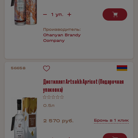
Производитель:
Ohanyan Brandy
Company
56658
Дистиллят Artsakh Apricot (Подарочная
упаковка)
0.5л
2 570 руб.
Бронь в 1 клик