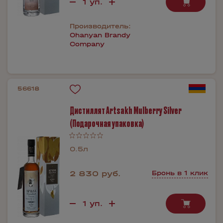
Производитель:
Ohanyan Brandy
Company
56618
Дистиллят Artsakh Mulberry Silver
(Подарочная упаковка)
0.5л
2 830 руб.
Бронь в 1 клик