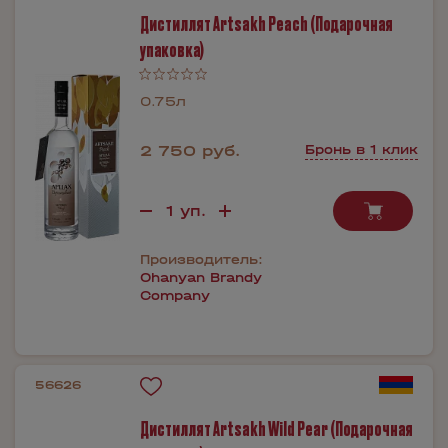
Дистиллят Artsakh Peach (Подарочная
упаковка)
0.75л
2 750 руб.
Бронь в 1 клик
Производитель:
Ohanyan Brandy
Company
56626
Дистиллят Artsakh Wild Pear (Подарочная