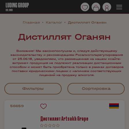
Главная
Каталог
Дистиллят Оганян
Дистиллят Оганян
Внимание! Мы законопослушны и, следуя действующему
законодательству и рекомендациям Росалкогольрегулирования
от 25.06.18, уведомляем, что размещенная на нашем «сайте-
витрине» продукция не подлежит реализации дистанционным
способом и может быть приобретена только в рамках договоров
поставки юридическими лицами с наличием соответствующих
лицензий на продажу алкоголя.
Фильтры
Сортировка
56659
Дистиллят Artsakh Grape