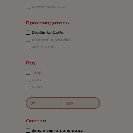
Monferrato DOC
Производитель
Distilleria Caffo
Mazzetti d’Altavilla
Zanin 1895
Год
1999
2017
2018
От
До
Состав
белые сорта винограда