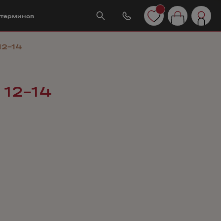
 терминов
12-14
 12-14