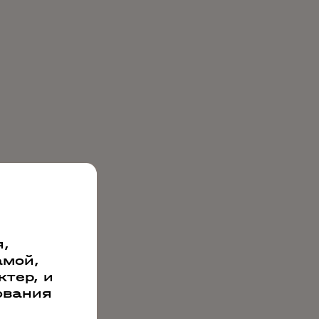
,
амой,
тер, и
ования