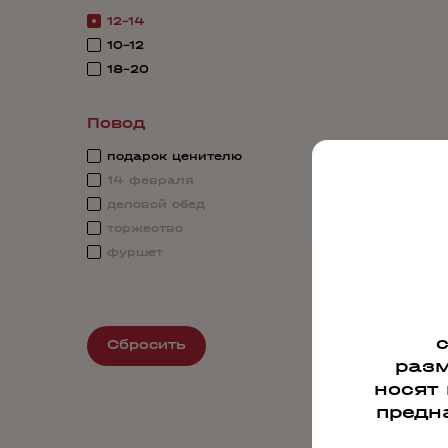
12-14
10-12
18-20
Повод
подарок ценителю
14 февраля
деловой обед
торжество
фуршет
Сбросить
разм
носят
предн