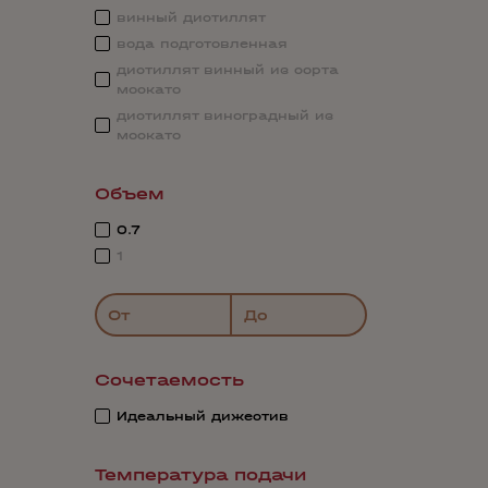
винный дистиллят
вода подготовленная
дистиллят винный из сорта
москато
дистиллят виноградный из
москато
Объем
0.7
1
От
До
Сочетаемость
Идеальный дижестив
Температура подачи