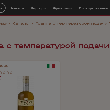
ог
Новости
Карьера
Франшиза
Cловарь винных
ная
Каталог
Граппа с температурой подачи 
а с температурой подачи
0082