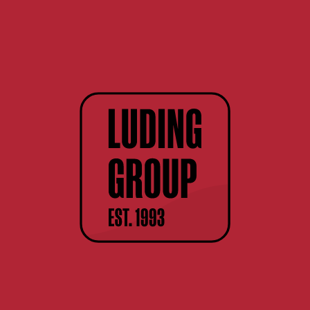
20%
18+
Смотреть все
Сайт содержит информацию для лиц
совершеннолетнего возраста.
Сведения, размещённые на сайте, не
являются рекламой, носят
исключительно информационный
характер, и предназначены только для
личного использования
События
Мне исполнилось 18 лет
23.07.2026