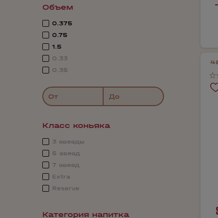
Объем
0.375
0.75
1.5
0.33
4
0.35
От
До
Класс коньяка
3 звезды
5 звезд
7 звезд
Extra
Reserve
Категория напитка