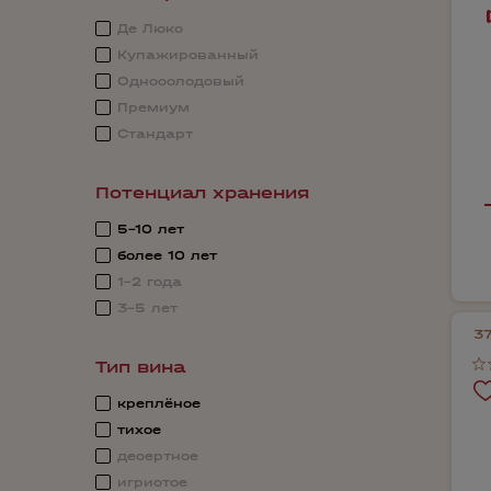
Де Люкс
Купажированный
Односолодовый
Премиум
Стандарт
Потенциал хранения
5-10 лет
более 10 лет
1-2 года
3-5 лет
3
Тип вина
креплёное
тихое
десертное
игристое