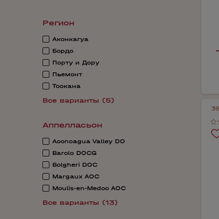
Регион
Аконкагуа
Бордо
Порту и Дору
Пьемонт
Тоскана
Все варианты (5)
3
Аппелласьон
Aconcagua Valley DO
Barolo DOCG
Bolgheri DOC
Margaux AOC
Moulis-en-Medoc AOС
Все варианты (13)