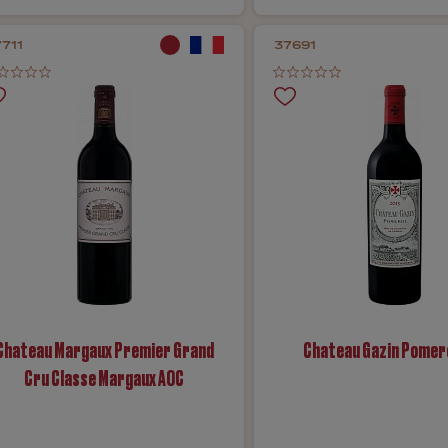
711
37691
Chateau Margaux Premier Grand
Chateau Gazin Pomer
Cru Classe Margaux AOC