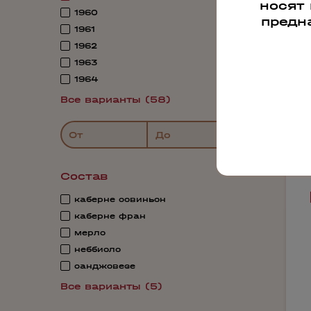
носят
1960
предн
1961
1962
1963
1964
Все варианты (58)
От
До
Состав
каберне совиньон
каберне фран
мерло
неббиоло
санджовезе
Все варианты (5)