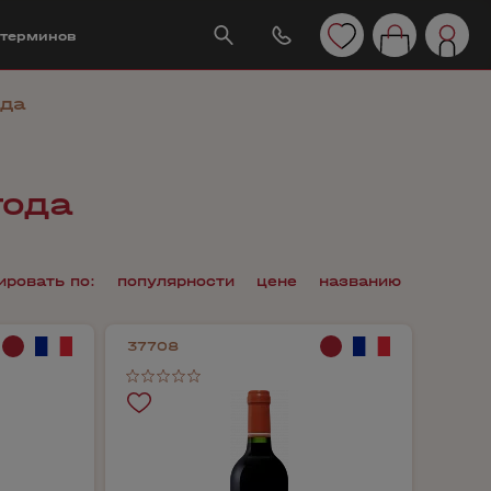
 терминов
ода
года
ировать по:
популярности
цене
названию
37708