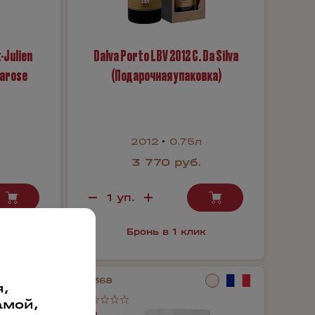
-Julien
Dalva Porto LBV 2012 C. Da Silva
Larose
(Подарочная упаковка)
2012
0.75л
3 770 руб.
к
Бронь в 1 клик
41368
,
амой,