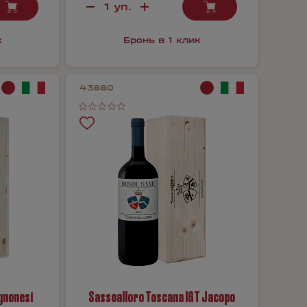
к
Бронь в 1 клик
43880
ignonesi
Sassoalloro Toscana IGT Jacopo