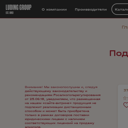
О компании
Производители
Катал
Гл
Под
Внимание! Мы законопослушны и, следуя
3
действующему законодательству и
рекомендациям Росалкогольрегулирования
от 25.06.18, уведомляем, что размещенная
на нашем «сайте-витрине» продукция не
подлежит реализации дистанционным
способом и может быть приобретена
только в рамках договоров поставки
юридическими лицами с наличием
соответствующих лицензий на продажу
алкоголя.