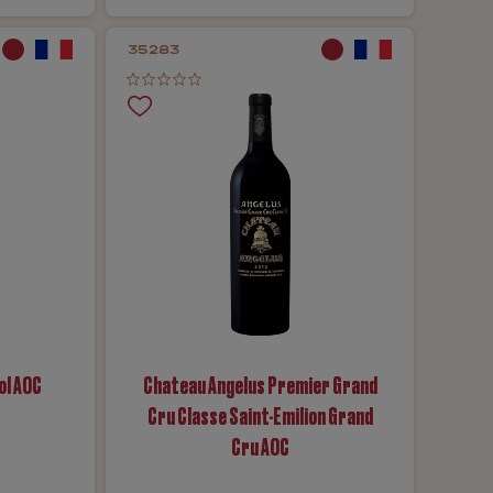
35283
ol AOC
Chateau Angelus Premier Grand
Cru Classe Saint-Emilion Grand
Cru АOC