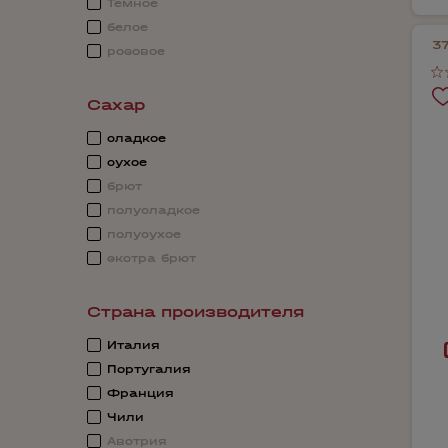
Темное
белое
37
розовое
Сахар
сладкое
сухое
брют
полусладкое
полусухое
экстра брют
Страна производителя
Италия
Португалия
Франция
Чили
Австрия