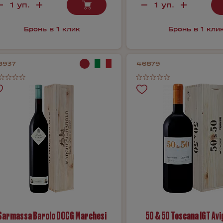
Бронь в 1 клик
Бронь в 1 кли
8937
46879
Sarmassa Barolo DOCG Marchesi
50 & 50 Toscana IGT Av