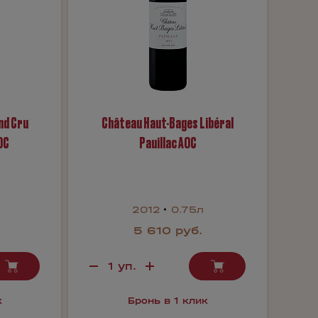
nd Cru
Château Haut-Bages Libéral
OC
Pauillac AOC
2012
0.75л
5 610 руб.
к
Бронь в 1 клик