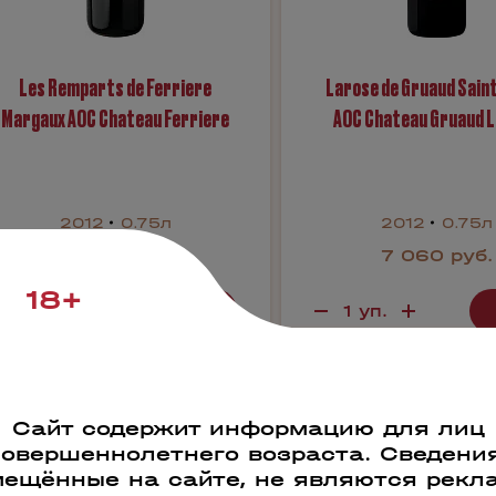
Les Remparts de Ferriere
Larose de Gruaud Saint
Margaux AOC Chateau Ferriere
AOC Chateau Gruaud 
2012
0.75л
2012
0.75л
3 600 руб.
7 060 руб.
18+
Бронь в 1 клик
Бронь в 1 кли
Сайт содержит информацию для лиц
1369
41370
совершеннолетнего возраста. Сведения
ещённые на сайте, не являются рекл