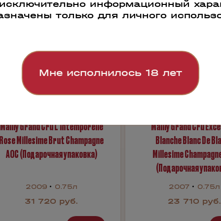
 исключительно информационный харак
азначены только для личного использ
Мне исполнилось 18 лет
Mailly Grand Cru L’intemporelle
Mailly Grand Cru Exc
Rose Millesime Brut Champagne
Blanche Blanc De Bl
AOC (Подарочная упаковка)
Millesime Champagn
(Подарочная упако
2009
0.75л
2007
0.75л
31 720 руб.
23 710 руб.