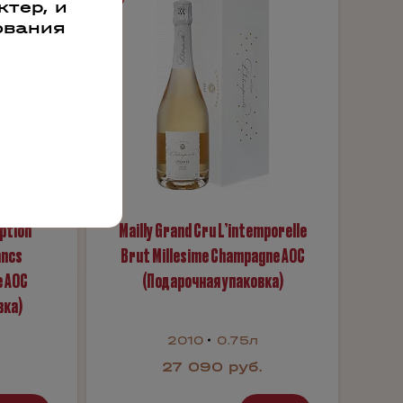
тер, и
ования
eption
Mailly Grand Cru L’intemporelle
ancs
Brut Millesime Champagne АОС
e AOC
(Подарочная упаковка)
вка)
2010
0.75л
27 090 руб.