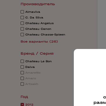
Производитель
Almaviva
C. Da Silva
Chateau Angelus
Chateau Canon
Chateau Chasse-Spleen
Все варианты (26)
Бренд / Серия
Chateau Le Bon
Dalva
Amaretto
Amaro
Artsakh
4
Год
разм
2012