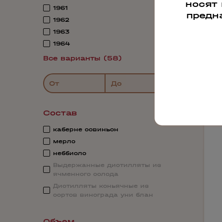
носят
1961
предн
1962
1963
1964
Все варианты (58)
От
До
Состав
каберне совиньон
мерло
неббиоло
Выдержанные дистилляты из
ячменного солода
Дистилляты коньячные из
сортов винограда уни блан
Объем