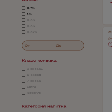
0.75
1.5
0.33
0.35
0.375
3
От
До
Класс коньяка
3 звезды
5 звезд
7 звезд
Extra
Reserve
Категория напитка