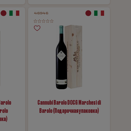
46946
Barolo
Cannubi Barolo DOCG Marchesi di
rolo
Barolo (Подарочная упаковка)
вка)