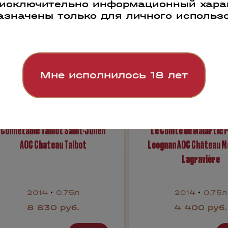
 исключительно информационный харак
азначены только для личного использ
Мне исполнилось 18 лет
Connetable Talbot Saint-Julien
Le Comte de Malartic 
AOC Chateau Talbot
Leognan AOC Château Ma
Lagravière
2014
0.75л
2014
0.75л
8 630 руб.
4 400 руб.