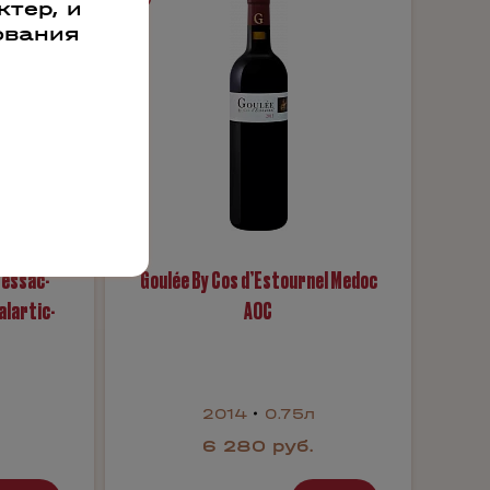
тер, и
ования
Pessac-
Goulée By Cos d’Estournel Medoc
lartic-
AOC
2014
0.75л
6 280 руб.