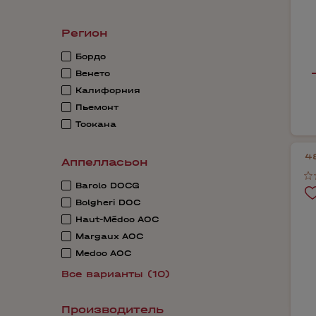
Регион
Бордо
Венето
Калифорния
Пьемонт
Тоскана
4
Аппелласьон
Barolo DOCG
Bolgheri DOC
Haut-Médoc AOC
Margaux AOC
Medoc AOC
Все варианты (10)
Производитель