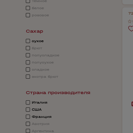
Темное
белое
72
розовое
Сахар
сухое
брют
полусладкое
полусухое
сладкое
экстра брют
Страна производителя
Италия
США
Франция
Австрия
Аргентина