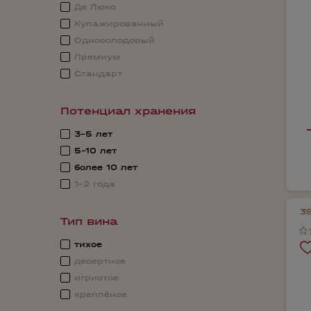
Де Люкс
Купажированный
Односолодовый
Премиум
Стандарт
Потенциал хранения
3-5 лет
5-10 лет
более 10 лет
1-2 года
3
Тип вина
тихое
десертное
игристое
креплёное