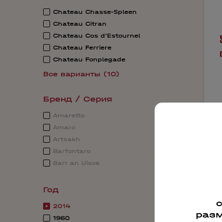
Chateau Chasse-Spleen
Chateau Citran
Chateau Cos d'Estournel
Chateau Ferriere
Chateau Fonplegade
Все варианты (10)
Бренд / Серия
Amaretto
Amaro
Artsakh
Barfontarc
Barr an Uisce
Год
71
2014
разм
1960