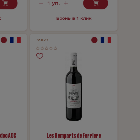
к
Бронь в 1 клик
39611
edoc AOC
Les Remparts de Ferriere