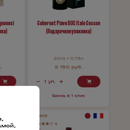
ignonesi
Cabernet Piave DOC Italo Cescon
вка)
(Подарочная упаковка)
2014
0.75л
.
2 150 руб.
к
Бронь в 1 клик
39805
,
1
амой,