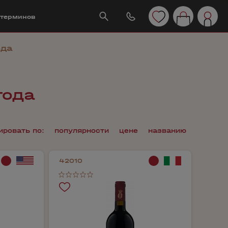
 терминов
ода
года
ировать по:
популярности
цене
названию
42010