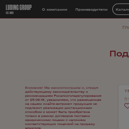
О компании
Производители
Катал
Гл
Под
Внимание! Мы законопослушны и, следуя
7
действующему законодательству и
рекомендациям Росалкогольрегулирования
от 25.06.18, уведомляем, что размещенная
на нашем «сайте-витрине» продукция не
подлежит реализации дистанционным
способом и может быть приобретена
только в рамках договоров поставки
юридическими лицами с наличием
соответствующих лицензий на продажу
алкоголя.