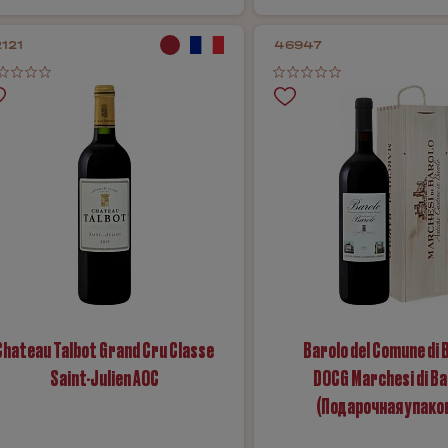
121
46947
Chateau Talbot Grand Cru Classe
Barolo del Comune di 
Saint-Julien AOC
DOCG Marchesi di Ba
(Подарочная упако