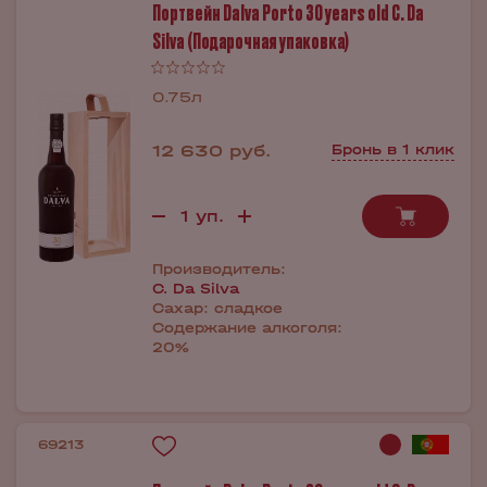
Портвейн Dalva Porto 30 years old C. Da
Silva (Подарочная упаковка)
0.75л
12 630 руб.
Бронь в 1 клик
Производитель:
C. Da Silva
Сахар:
сладкое
Содержание алкоголя:
20%
69213