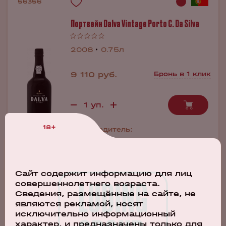
56356
Портвейн Dalva Vintage Porto C. Da Silva
2008
0.75л
9 110 руб.
Бронь в 1 клик
18+
Производитель:
C. Da Silva
Сахар:
сладкое
Содержание алкоголя:
20%
Сайт содержит информацию для лиц
совершеннолетнего возраста.
Сведения, размещённые на сайте, не
являются рекламой, носят
41388
исключительно информационный
характер, и предназначены только для