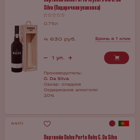
Silva (Подарочная упаковка)
0.75л
4 630 руб.
Бронь в 1 клик
Производитель:
C. Da Silva
Сахар:
сладкое
Содержание алкоголя:
20%
44111
Портвейн Dalva Porto Ruby C. Da Silva