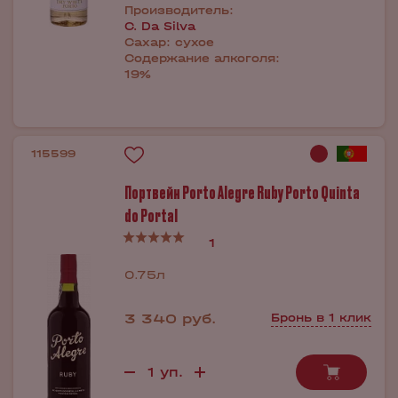
Производитель:
C. Da Silva
Сахар:
сухое
Содержание алкоголя:
19%
115599
Портвейн Porto Alegre Ruby Porto Quinta
do Portal
1
0.75л
3 340 руб.
Бронь в 1 клик