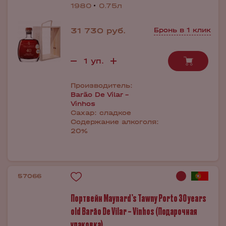
1980
0.75л
31 730 руб.
Бронь в 1 клик
Производитель:
Barão De Vilar -
Vinhos
Сахар:
сладкое
Содержание алкоголя:
20%
57066
Портвейн Maynard’s Tawny Porto 30 years
old Barão De Vilar – Vinhos (Подарочная
упаковка)