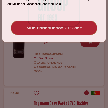
Портвейн Dalva Vintage Porto C. Da Silva
личного использования
2007
0.75л
8 520 руб.
Мне исполнилось 18 лет
Бронь в 1 клик
Производитель:
C. Da Silva
Сахар:
сладкое
Содержание алкоголя:
20%
41382
Портвейн Dalva Porto LBV C. Da Silva