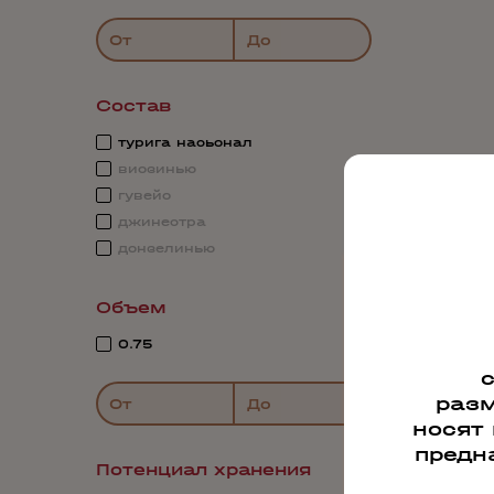
От
До
Состав
турига насьонал
виозинью
гувейо
джинестра
донзелинью
Объем
0.75
разм
От
До
носят
предн
Потенциал хранения