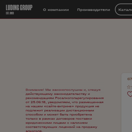
О компании
Производители
Катал
6
Внимание! Мы законопослушны и, следуя
действующему законодательству и
рекомендациям Росалкогольрегулирования
от 25.06.18, уведомляем, что размещенная
на нашем «сайте-витрине» продукция не
подлежит реализации дистанционным
способом и может быть приобретена
только в рамках договоров поставки
юридическими лицами с наличием
соответствующих лицензий на продажу
алкоголя.