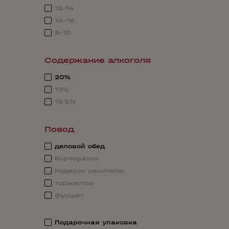
12-14
14-16
8-10
Содержание алкоголя
20%
19%
19.5%
Повод
деловой обед
Корпоратив
подарок ценителю
торжество
фуршет
Подарочная упаковка