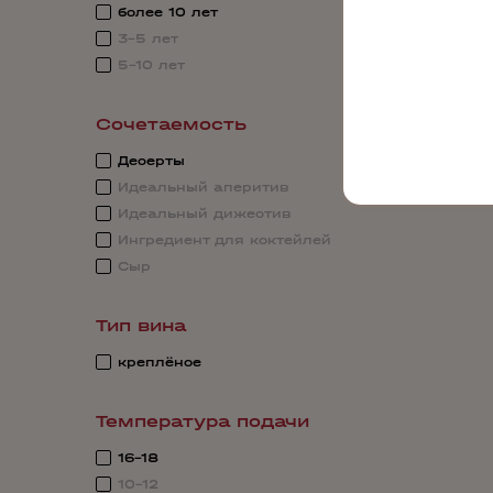
более 10 лет
3-5 лет
5-10 лет
Сочетаемость
Десерты
Идеальный аперитив
Идеальный дижестив
Ингредиент для коктейлей
Сыр
Тип вина
креплёное
Температура подачи
16-18
10-12