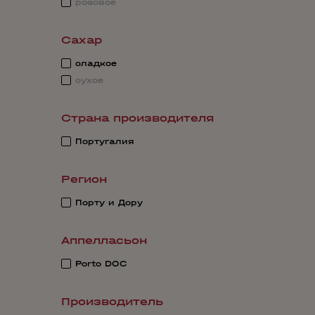
розовое
Сахар
сладкое
сухое
Страна производителя
Португалия
Регион
Порту и Дору
Аппелласьон
Porto DOC
Производитель