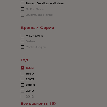
Barão De Vilar - Vinhos
C. Da Silva
Quinta do Portal
Бренд / Серия
Maynard's
Dalva
Porto Alegre
Год
1998
1980
2007
2008
2010
2012
Все варианты (5)