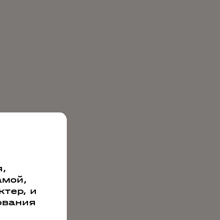
,
амой,
тер, и
ования