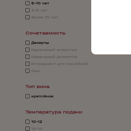
5-10 лет
3-5 лет
более 10 лет
Сочетаемость
Десерты
Идеальный аперитив
Идеальный дижестив
Ингредиент для коктейлей
Сыр
Тип вина
креплёное
Температура подачи
10-12
12-14