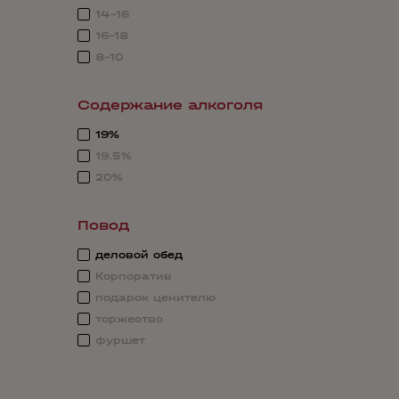
14-16
16-18
8-10
Содержание алкоголя
19%
19.5%
20%
Повод
деловой обед
Корпоратив
подарок ценителю
торжество
фуршет