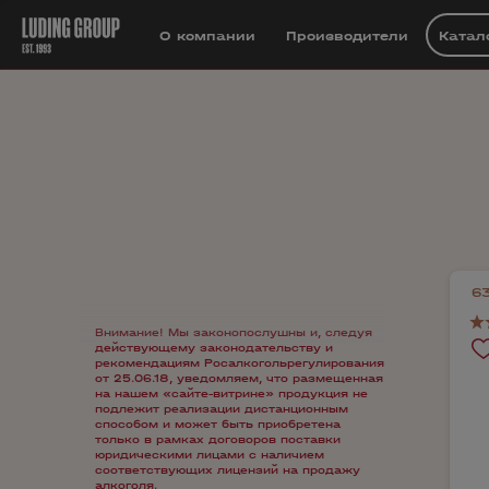
О компании
Производители
Катал
6
Внимание! Мы законопослушны и, следуя
действующему законодательству и
рекомендациям Росалкогольрегулирования
от 25.06.18, уведомляем, что размещенная
на нашем «сайте-витрине» продукция не
подлежит реализации дистанционным
способом и может быть приобретена
только в рамках договоров поставки
юридическими лицами с наличием
соответствующих лицензий на продажу
алкоголя.