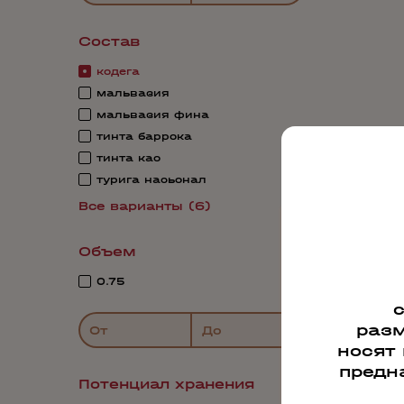
Состав
кодега
мальвазия
мальвазия фина
тинта баррока
тинта као
турига насьонал
Все варианты (6)
Объем
0.75
разм
От
До
носят
предн
Потенциал хранения