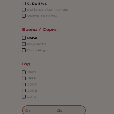
C. Da Silva
Barão De Vilar - Vinhos
Quinta do Portal
Бренд / Серия
Dalva
Maynard's
Porto Alegre
Год
1980
1998
2007
2008
2010
От
До