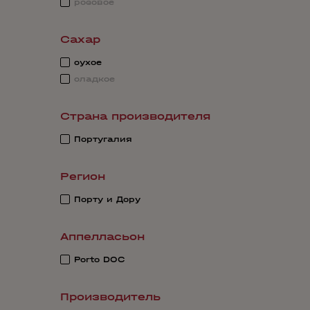
розовое
Сахар
сухое
сладкое
Страна производителя
Португалия
Регион
Порту и Дору
Аппелласьон
Porto DOC
Производитель