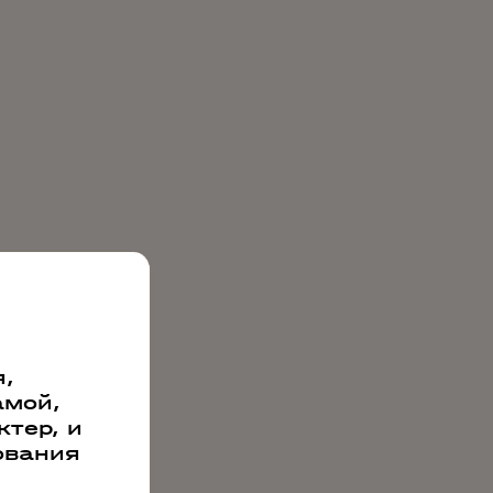
,
амой,
тер, и
ования