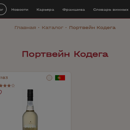
ог
Новости
Карьера
Франшиза
Cловарь винных
Главная
Каталог
Портвейн Кодега
Портвейн Кодега
3183