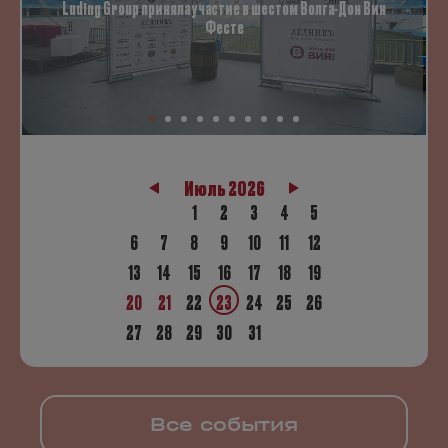
Luding Group приняла участие в шестом Волга-Дон Вин
Фесте
Июль 2026
1
2
3
4
5
6
7
8
9
10
11
12
13
14
15
16
17
18
19
20
21
22
23
24
25
26
27
28
29
30
31
Все события