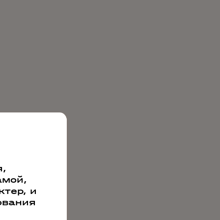
,
амой,
тер, и
ования