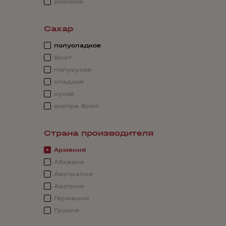
розовое
Сахар
полусладкое
брют
полусухое
сладкое
сухое
экстра брют
Страна производителя
Армения
Абхазия
Австралия
Австрия
Германия
Грузия