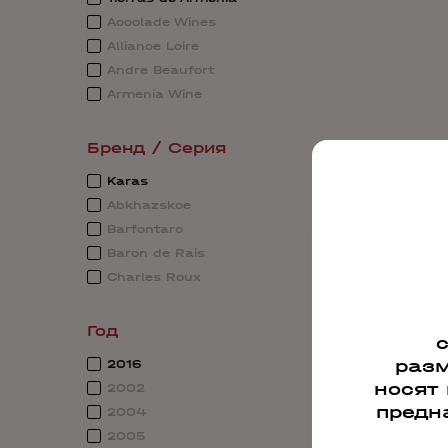
Accolade Wines
Alliance Loire
Andre Beaufort
Armenia Wine
Бренд / Серия
Karas
Abkhazskoe
Barfontarc
Baron de Rais
Charles Roux
Год
разм
2016
носят
2002
предн
2004
2005