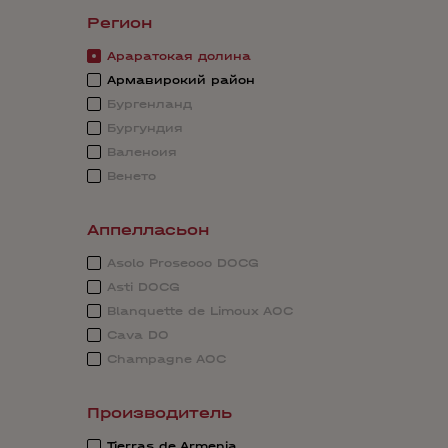
Регион
Араратская долина
Армавирский район
Бургенланд
Бургундия
Валенсия
Венето
Аппелласьон
Asolo Prosecco DOCG
Asti DOCG
Blanquette de Limoux AOC
Cava DO
Champagne AOC
Производитель
Tierras de Armenia