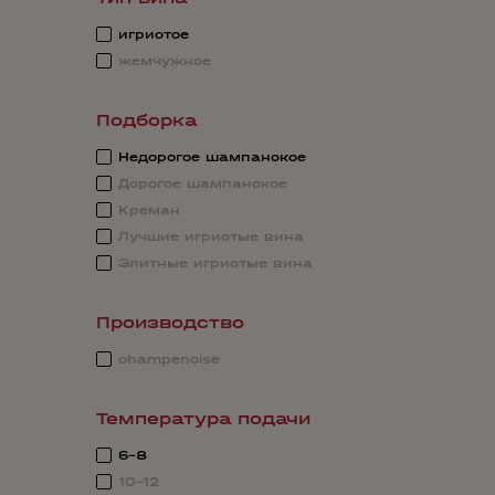
игристое
жемчужное
Подборка
Недорогое шампанское
Дорогое шампанское
Креман
Лучшие игристые вина
Элитные игристые вина
Производство
champenoise
Температура подачи
6-8
10-12