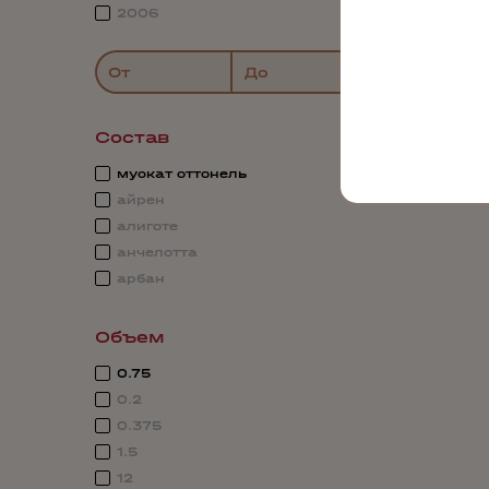
2006
От
До
Состав
мускат оттонель
айрен
алиготе
анчелотта
арбан
Объем
0.75
0.2
0.375
1.5
12