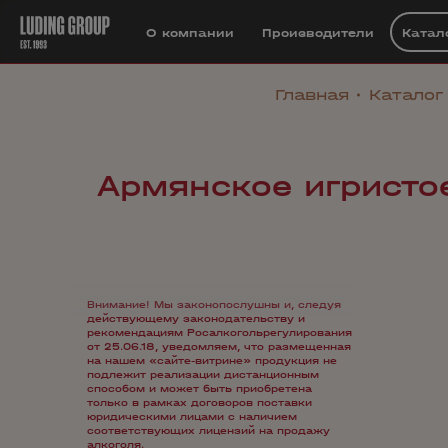
О компании
Производители
Катал
Главная
Каталог
Армянское игристо
Внимание! Мы законопослушны и, следуя
действующему законодательству и
рекомендациям Росалкогольрегулирования
от 25.06.18, уведомляем, что размещенная
на нашем «сайте-витрине» продукция не
подлежит реализации дистанционным
способом и может быть приобретена
только в рамках договоров поставки
юридическими лицами с наличием
соответствующих лицензий на продажу
алкоголя.