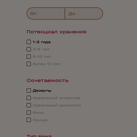
От
До
Потенциал хранения
1-2 года
3-5 лет
5-10 лет
более 10 лет
Сочетаемость
Десерты
Идеальный аперитив
Идеальный дижестив
Мясо
Овощи
Тип вина