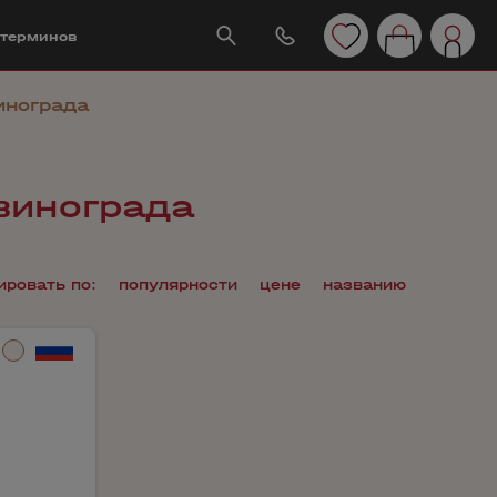
 терминов
инограда
винограда
ировать по:
популярности
цене
названию