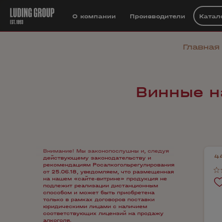
О компании
Производители
Катал
Главная
Винные н
Внимание! Мы законопослушны и, следуя
4
действующему законодательству и
рекомендациям Росалкогольрегулирования
от 25.06.18, уведомляем, что размещенная
на нашем «сайте-витрине» продукция не
подлежит реализации дистанционным
способом и может быть приобретена
только в рамках договоров поставки
юридическими лицами с наличием
соответствующих лицензий на продажу
алкоголя.