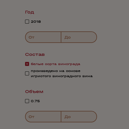
Год
2018
От
До
Состав
белые сорта винограда
произведено на основе
игристого виноградного вина
Объем
0.75
От
До