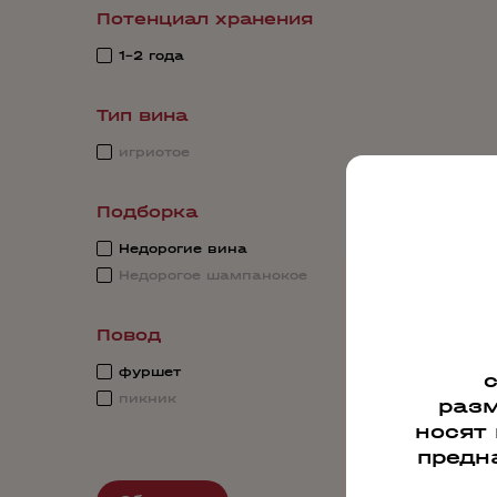
Потенциал хранения
1-2 года
Тип вина
игристое
Подборка
Недорогие вина
Недорогое шампанское
Повод
фуршет
пикник
разм
носят
предн