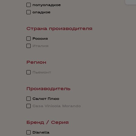
полусладкое
сладкое
Страна производителя
Россия
Италия
Регион
Пьемонт
Производитель
Салют Плюс
Casa Vinicola Morando
Бренд / Серия
Dianella