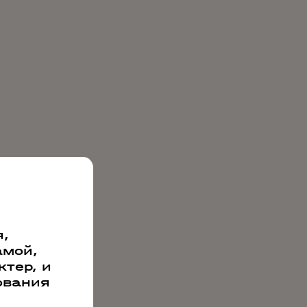
,
амой,
тер, и
ования