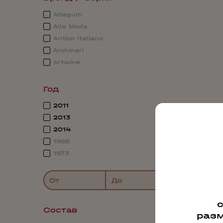
Adagum
Alla Moda
Antico Italiano
Archineri
Artwine
Год
2011
2013
2014
1969
1973
От
До
Состав
разм