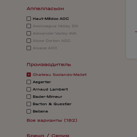
Аппелласьон
Haut-Médoc AOC
Aconcagua Valley DO
Alexander Valley AVA
Aloxe Corton AOC
Alsace AOC
Производитель
Chateau Sociando-Mallet
Aegerter
Arnaud Lambert
Bader-Mimeur
Barton & Guestier
Bellene
Все варианты (182)
Бренд / Серия