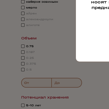
носят
каберне совиньон
предн
мерло
айрен
александроули
алиготе
Объем
0.75
0.187
0.25
0.375
0.5
От
До
Потенциал хранения
5-10 лет