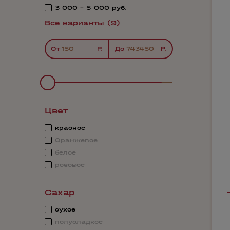
3 000 - 5 000 руб.
Все варианты (9)
От
До
Цвет
красное
Оранжевое
белое
розовое
Сахар
сухое
полусладкое