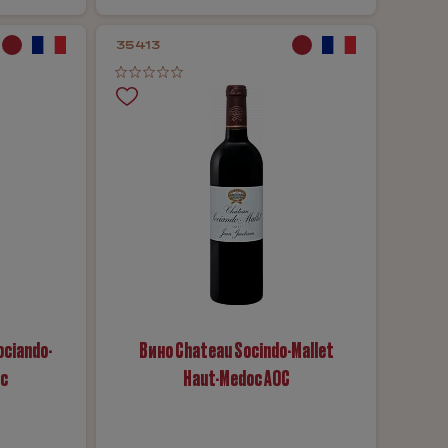
35413
ociando-
Вино Chateau Socindo-Mallet
oc
Haut-Medoc AOC