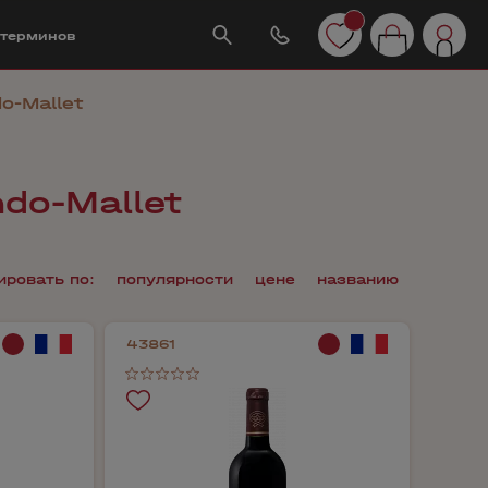
 терминов
o-Mallet
do-Mallet
ировать по:
популярности
цене
названию
43861