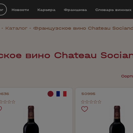
ог
Новости
Карьера
Франшиза
Cловарь винных
Каталог
Французское вино Chateau Sociand
кое вино Chateau Socian
Сорт
0636
50995