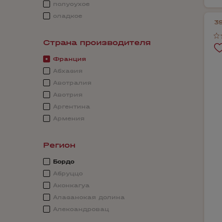
полусухое
сладкое
3
Страна производителя
Франция
Абхазия
Австралия
Австрия
Аргентина
Армения
Регион
Бордо
Абруццо
Аконкагуа
Алазанская долина
Александровац