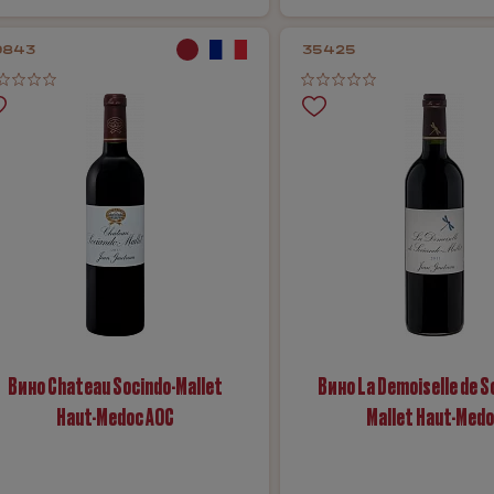
9843
35425
Вино Chateau Socindo-Mallet
Вино La Demoiselle de S
Haut-Medoc AOC
Mallet Haut-Med