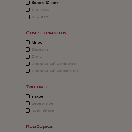
более 10 лет
1-2 года
3-5 лет
Сочетаемость
Мясо
Десерты
Дичь
Идеальный аперитив
Идеальный дижестив
Тип вина
тихое
десертное
креплёное
Подборка