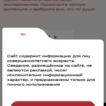
экспериментов. Посмотрите полную
коллекцию и выберите все, что по душе!
18+
Апрель 2026
1
2
3
4
5
6
7
8
9
10
11
12
Сайт содержит информацию для лиц
13
14
15
16
17
18
19
совершеннолетнего возраста.
Сведения, размещённые на сайте, не
20
21
22
23
24
25
26
являются рекламой, носят
27
28
29
30
исключительно информационный
характер, и предназначены только для
личного использования