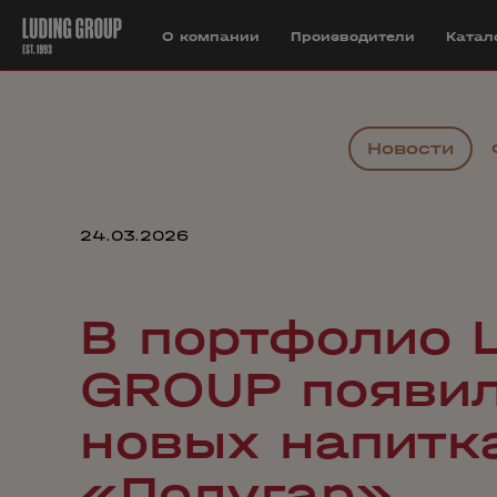
О компании
Производители
Катал
Новости
24.03.2026
В портфолио 
GROUP появил
новых напитк
«Полугар»