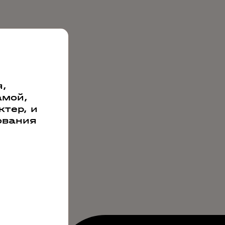
,
амой,
тер, и
ования