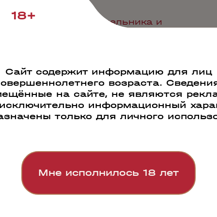
р»
18+
ных спиртов можжевельника и
тодом раздельного
ном аламбике. Отличается
даря отдыху в дубовой бочке.
Сайт содержит информацию для лиц
совершеннолетнего возраста. Сведения
ещённые на сайте, не являются рекл
пажированный выдержанный
 исключительно информационный харак
иллятов, выдержанных в
азначены только для личного использ
.
Мне исполнилось 18 лет