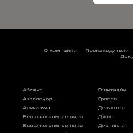
О компании
Производители
Док
Абсент
Глинтвейн
Аксессуары
Граппа
Арманьяк
Декантер
Безалкогольное вино
Джин
Безалкогольное пиво
Дистиллят