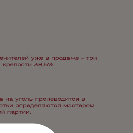
енителей уже в продаже – три
 крепости 38,5%!
 на уголь производится в
отки определяются мастером
й партии.