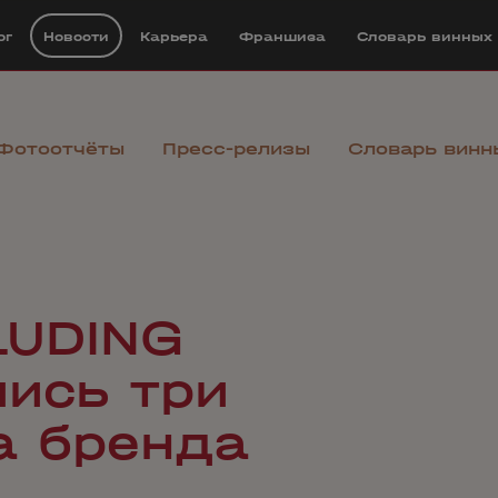
ог
Новости
Карьера
Франшиза
Cловарь винных
Фотоотчёты
Пресс-релизы
Словарь винн
LUDING
ись три
а бренда