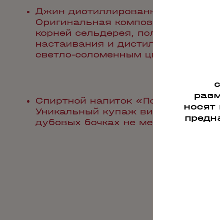
Джин дистиллированный «Полуга
Оригинальная композиция аромат
корней сельдерея, полученных ме
настаивания и дистилляции в мед
светло-соломенным цветом, благо
разм
Спиртной напиток «Полугар» ку
носят
Уникальный купаж висковых дист
предн
дубовых бочках не менее трех лет