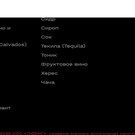
Ром
Саке
Сидр
но и
Сироп
е
Сок
Calvados)
Текила (Tequila)
Тоник
Фруктовое вино
Херес
Чача
рант
026 OOO «ЛУДИНГ»: продажа хороших алкогольных напитк