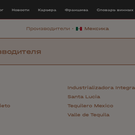
ог
Новости
Карьера
Франшиза
Cловарь винных
Производители
Мексика
Industrializadora Integra
Santa Lucia
ieto
Tequilero Mexico
Valle de Tequila