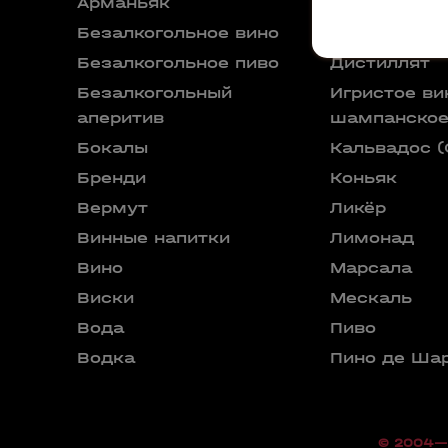
Арманьяк
Декантер
Безалкогольное вино
Джин
Безалкогольное пиво
Дистиллят
Безалкогольный
Игристое ви
аперитив
шампанско
Бокалы
Кальвадос (
Бренди
Коньяк
Вермут
Ликёр
Винные напитки
Лимонад
Вино
Марсала
Виски
Мескаль
Вода
Пиво
Водка
Пино де Ша
© 2004—2