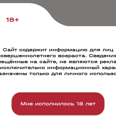
18+
Сайт содержит информацию для лиц
совершеннолетнего возраста. Сведения
ещённые на сайте, не являются рекл
Каталог
Новости
Гарантия качества
П
 исключительно информационный харак
ументы для партнеров
Словарь винных терм
азначены только для личного использ
Подарочный алкоголь
Мне исполнилось 18 лет
Портвейн