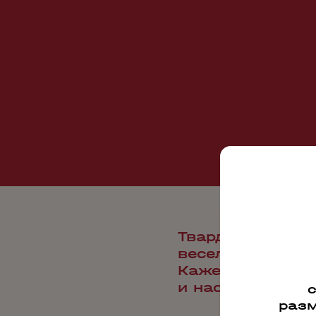
Твардица, роди
веселых и добры
Кажется, что с
и насыщает сво
разм