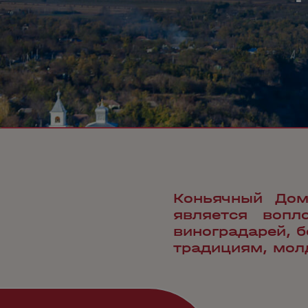
Коньячный Дом
является вопл
виноградарей, 
традициям, мол