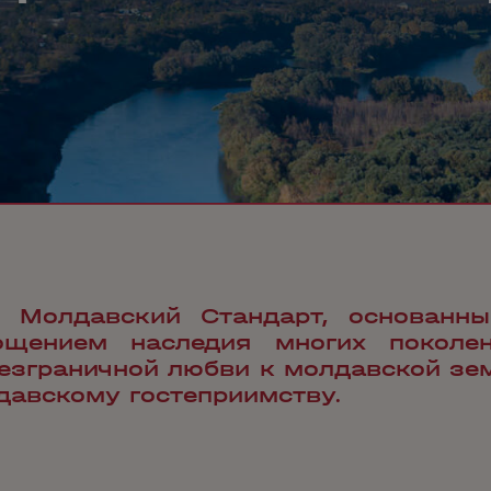
 Молдавский Стандарт, основанны
ощением наследия многих поколе
безграничной любви к молдавской зе
давскому гостеприимству.