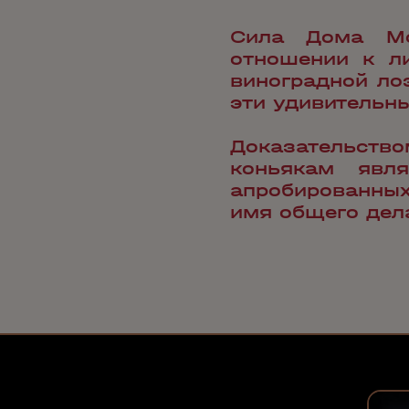
Сила Дома Мо
отношении к ли
виноградной ло
эти удивительны
Доказательств
коньякам явля
апробированных
имя общего дел