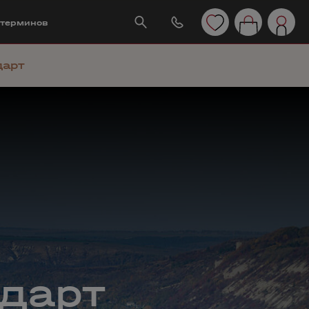
 терминов
дарт
дарт