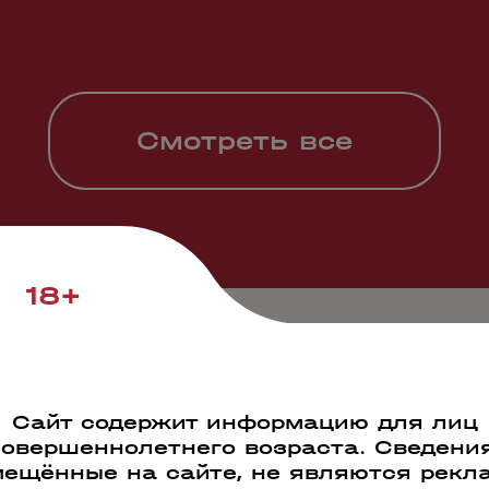
Смотреть все
18+
на коньяков Дома, это – южный райо
х людей, край сладкого винограда и
олнце поселилось в здешних благосл
Сайт содержит информацию для лиц
ей любовью каждую гроздь янтарного
совершеннолетнего возраста. Сведения
ещённые на сайте, не являются рекл