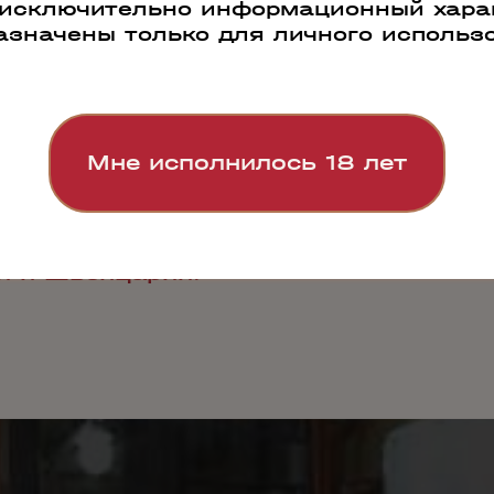
Дома Молдавский Стандарт – в по
 исключительно информационный харак
азначены только для личного использ
одства: от посадки винограда от­
пере­работки сырья в высоко
 для перегонки в коньячные спир
чных спиртов и до получения гото
 произведена посадка 110 га виногр
Мне исполнилось 18 лет
во Франции, и уже к 2005 году об
антаций составила 390 га. К 20
составила 500 га. Завод обор
борудованием, разработанным и из
и и Швейцарии.