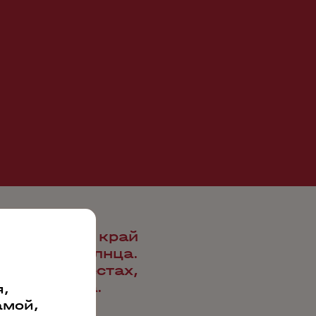
н Молдовы, край
 тёплого солнца.
овенных местах,
 винограда.
,
амой,