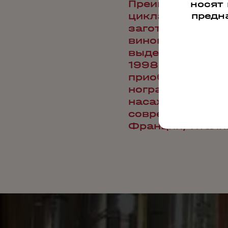
Преимущество 
носят
предн
цикла произ­в
заготовки и 
виноматериалы
выдержки конья
1998 году была
приобретенных 
ноградных пл
насаждений 
современным о
Франции, Итали