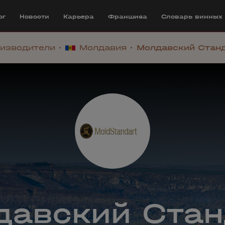
ог
Новости
Карьера
Франшиза
Cловарь винных
изводители
Молдавия
Молдавский Стан
давский Стан