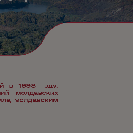
й в 1998 году,
ний молдавских
мле, молдавским