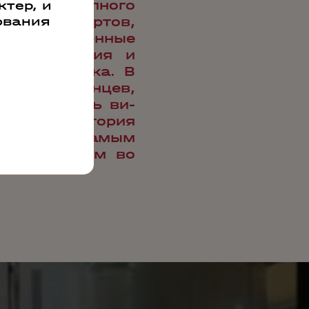
литике полного
тер, и
ования
борных сортов,
качествен­ные
ты, хранения и
вого коньяка. В
адных саженцев,
щая площадь ви­
10 территория
удован самым
готовленным во