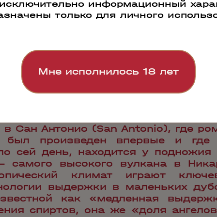
 исключительно информационный харак
азначены только для личного использ
о весь производственный процесс 
Мне исполнилось 18 лет
ием. Семья Пеллас (Pellas) кроме п
оизводителем сахарного тростник
ль за качеством осуществляется н
с плантации и заканчивая розливом 
в Сан Антонио (San Antonio), где р
) был произведен впервые и где
по сей день, находится у подножия
) - самого высокого вулкана в Ника
опический климат играют ключ
нологии выдержки в маленьких дуб
звестной как «медленная выдержка
ения спиртов, она же «доля ангелов