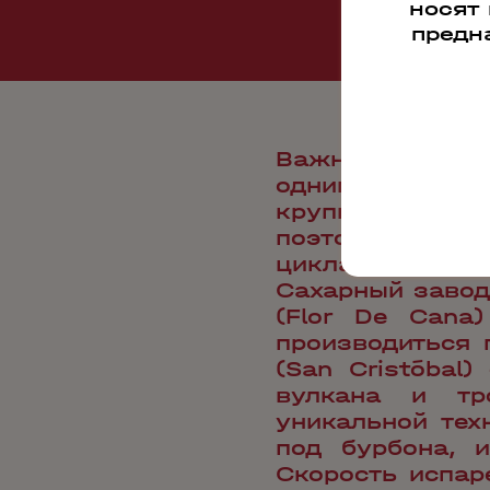
носят
предн
Важно и то, чт
одним предприят
крупнейшим пр
поэтому контро
цикла, начиная 
Сахарный завод 
(Flor De Cana
производиться 
(San Cristóbal
вулкана и тр
уникальной тех
под бурбона, и
Скорость испар