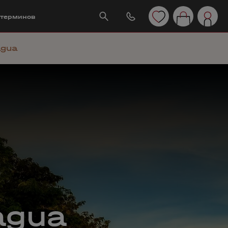
 терминов
agua
agua