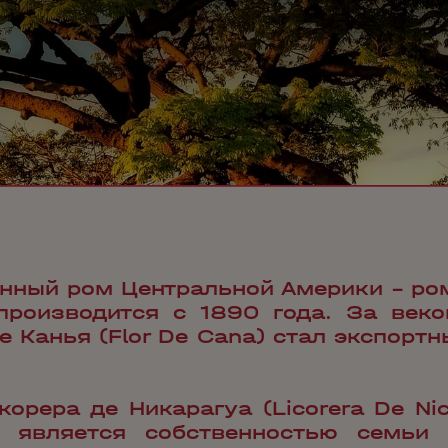
нный ром Центральной Америки – ро
 производится с 1890 года. За век
 Канья (Flor De Cana) стал экспорт
орера де Никарагуа (Licorera De Ni
 является собственностью семьи П