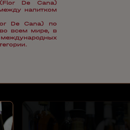
Flor De Cana)
 между напитком
or De Cana) по
во всем мире, в
0 международных
тегории.