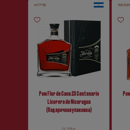
41718
3832
Ром Flor de Cana 25 Centenario
Ром
Licorera de Nicaragua
(Подарочная упаковка)
0.75л