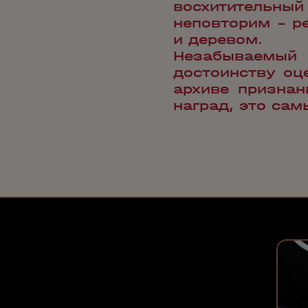
восхитительн
неповторим – р
и деревом.
Незабываемый 
достоинству оц
архиве признан
наград, это сам