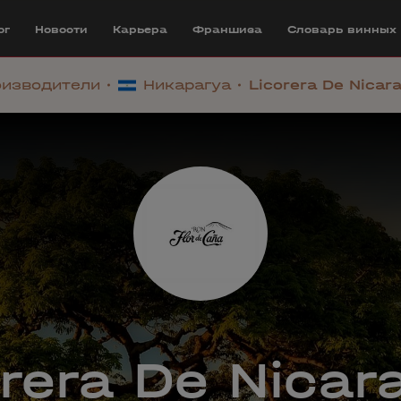
ог
Новости
Карьера
Франшиза
Cловарь винных
изводители
Никарагуа
Licorera De Nicar
orera De Nicar