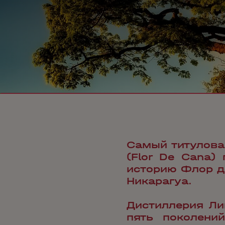
Самый титулова
(Flor De Cana)
историю Флор де
Никарагуа.
Дистиллерия Лик
пять поколений