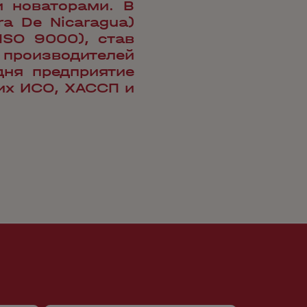
 новаторами. В
a De Nicaragua)
SO 9000), став
 производителей
дня предприятие
их ИСО, ХАССП и