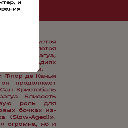
тер, и
ования
контролируется
рочего, является
а в Никарагуа,
а всех стадиях
по бутылкам.
ом Флор де Канья
 он продолжает
 Сан Кристобаль
рагуа. Близость
евую роль для
овых бочках из-
 (Slow-Aged)».
» огромна, но и