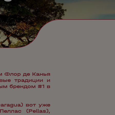
м Флор де Канья
овые традиции и
ным брендом #1 в
caragua) вот уже
еллас (Pellas),