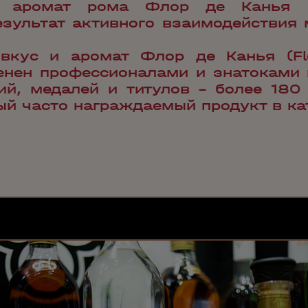
ый аромат рома Флор де Канья (
езультат активного взаимодействия
вкус и аромат Флор де Канья (Fl
енен профессионалами и знатоками 
ий, медалей и титулов - более 18
ый часто награждаемый продукт в ка