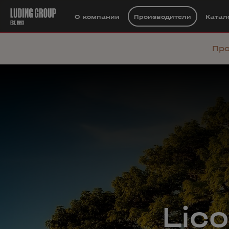
О компании
Производители
Катал
Про
Lic